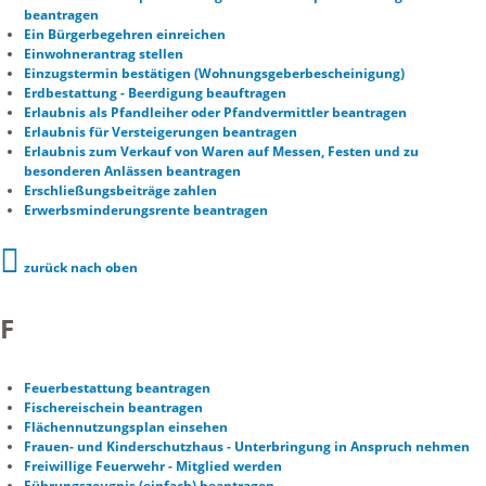
beantragen
Ein Bürgerbegehren einreichen
Einwohnerantrag stellen
Einzugstermin bestätigen (Wohnungsgeberbescheinigung)
Erdbestattung - Beerdigung beauftragen
Erlaubnis als Pfandleiher oder Pfandvermittler beantragen
Erlaubnis für Versteigerungen beantragen
Erlaubnis zum Verkauf von Waren auf Messen, Festen und zu
besonderen Anlässen beantragen
Erschließungsbeiträge zahlen
Erwerbsminderungsrente beantragen
zurück nach oben
F
Feuerbestattung beantragen
Fischereischein beantragen
Flächennutzungsplan einsehen
Frauen- und Kinderschutzhaus - Unterbringung in Anspruch nehmen
Freiwillige Feuerwehr - Mitglied werden
Führungszeugnis (einfach) beantragen