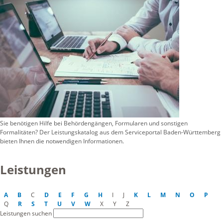
Sie benötigen Hilfe bei Behördengängen, Formularen und sonstigen
Formalitäten? Der Leistungskatalog aus dem Serviceportal Baden-Württemberg
bieten Ihnen die notwendigen Informationen.
Leistungen
A
B
C
D
E
F
G
H
I
J
K
L
M
N
O
P
Q
R
S
T
U
V
W
X
Y
Z
Leistungen suchen