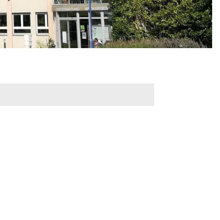
werbeflächen
Freiwilligentage
ndelskonzept
Klimaschutz und -
anpassung
dtberatung
Unser Team fürs
e
Klima
Konzept, Leitbild,
Klimadaten
en und
en
Projekte