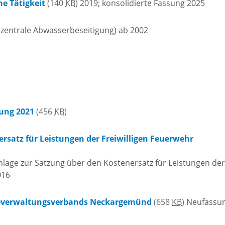
e Tätigkeit
(140
KB
)
2019; konsolidierte Fassung 2025
tangebot
Grundste
Führungen
zentrale Abwasserbeseitigung) ab 2002
d
Aktuelle
Stadtspaziergänge
Bodenric
en /
)
Kunst im
rn
Immobili
öffentlichen Raum
ung 2021
(456
KB
)
stipps
rsatz für Leistungen der Freiwilligen Feuerwehr
Vermietu
Sinnenpfad
Verpacht
nlage zur Satzung über den Kostenersatz für Leistungen der
t und Sport
016
Tourismus-
Freien 
Kooperationen
t und
everwaltungsverbands Neckargemünd
(658
KB
)
Neufassu
melden
ung