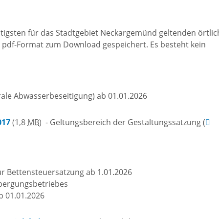
Freizeit und Sport
Bebauun
Haltepunkt
htigsten für das Stadtgebiet Neckargemünd geltenden örtli
Freizeit und
athaus
m pdf-Format zum Download gespeichert. Es besteht kein
Flächenn
Begegnung
(GVV)
m
Sommer-
ale Abwasserbeseitigung) ab 01.01.2026
Lärmakti
Ferienprogramm
cherei
017
(1,8
MB
)
- Geltungsbereich der Gestaltungssatzung (
Feuerweh
Sehenswürdigkeiten
nkt für
e
Glasfase
r Bettensteuersatzung ab 1.01.2026
Altstadt
bergungsbetriebes
b 01.01.2026
taltungen
Immobili
Bergfeste Dilsberg