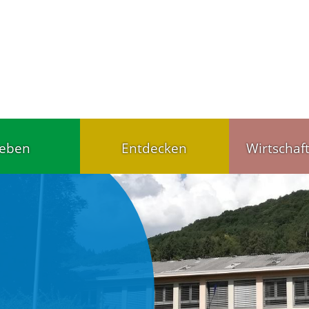
leben
Entdecken
Wirtschaf
Tourist-Info
Handel u
ärten,
Gut schlafen, gut
Wirtschaf
agesstätten
essen
Gewerbet