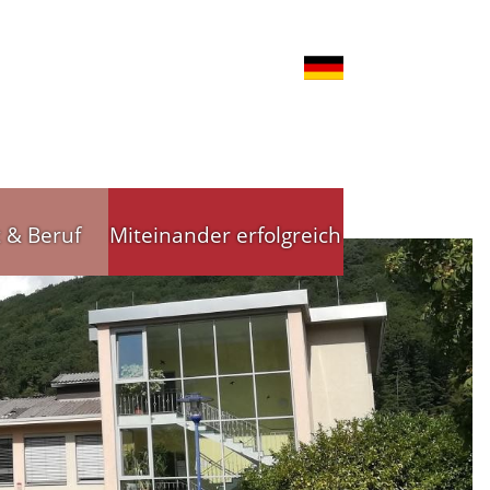
t & Beruf
Miteinander erfolgreich
nd Gewerbe
Stadtleitbild
tsförderung
Stadtleitbild(er)
reibende
Arbeitskreise