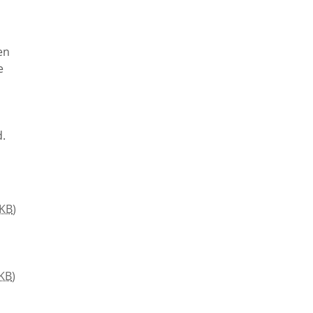
en
e
d.
KB
)
KB
)