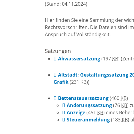
Gremien
(Stand: 04.11.2024)
Kultur-
Wahlen / Abstimmungen
Hier finden Sie eine Sammlung der wic
Altes R
Rechtsvorschriften. Die Dateien sind i
Anspruch auf Vollständigkeit.
Ortsrecht
Museu
Satzungen
Abwassersatzung
(197
KB
)
(Zentr
Städtische Finanzen
Stadtbü
Altstadt; Gestaltungssatzung 2
Aktuelle Meldungen
Grafik
(231
KB
)
)
Treffpu
Bettensteuersatzung
(460
KB
)
Verein
Pressemitteilungen
Änderungssatzung
(76
KB
)
zu
Anzeige
(451
KB
)
eines Beher
Steueranmeldung
(183
KB
)
a
Verans
Öffentliche
Bekanntmachungen