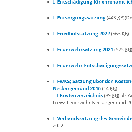
Entschädigung für ehrenamtlich
Freizei
Entsorgungssatzung
(443
KB
)
(De
Amtsblatt / Neckarbote
Freiba
Friedhofssatzung 2022
(563
KB
)
Mobilität
Radfahr
Feuerwehrsatzung 2021
(525
KB
Wande
Zu Fuß und mit dem Rad
Feuerwehr-Entschädigungssatz
Ausflug
(E-)Motorisiert
FwKS; Satzung über den Kostene
Neckargemünd 2016
(14
KB
)
-
Kostenverzeichnis
(89
KB
)
als A
Freizei
Verkehrsanbindung
Freiw. Feuerwehr Neckargemünd 2
Freizei
Verbandssatzung des Gemeind
Parken
2022
Begegn