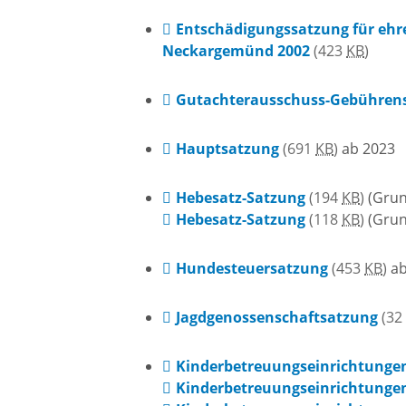
Baustellen und Sperrungen
Entschädigungssatzung für eh
Neckargemünd 2002
(423
KB
)
Somme
Tunnelsperrungen
Ferien
Gutachterausschuss-Gebühren
Hochwasser und Starkregen
Märkte
Hauptsatzung
(691
KB
)
ab 2023
Hebesatz-Satzung
(194
KB
)
(Grun
Starkregenrisikomanagement
Woche
Hebesatz-Satzung
(118
KB
)
(Grun
Hundesteuersatzung
(453
KB
)
ab
Hochwassermanagement
Französ
Jagdgenossenschaftsatzung
(32
Hochwasserschutz
Bohrer
Waldhilsbach
Kinderbetreuungseinrichtunge
Kathar
Kinderbetreuungseinrichtunge