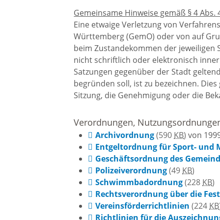
Gemeinsame Hinweise gemäß § 4 Abs.
Eine etwaige Verletzung von Verfahren
Württemberg (GemO) oder von auf Grun
beim Zustandekommen der jeweiligen Sa
nicht schriftlich oder elektronisch inn
Satzungen gegenüber der Stadt geltend
begründen soll, ist zu bezeichnen. Dies g
Sitzung, die Genehmigung oder die Bek
Verordnungen, Nutzungsordnungen,
Archivordnung
(590
KB
)
von 199
Entgeltordnung für Sport- und
Geschäftsordnung des Gemeind
Polizeiverordnung
(49
KB
)
Schwimmbadordnung
(228
KB
)
Rechtsverordnung über die Fest
Vereinsförderrichtlinien
(224
KB
Richtlinien für die Auszeichnun