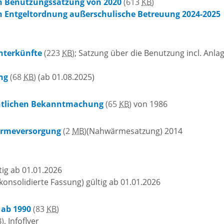
Praktiku
n Benutzungssatzung von 2020
(613
KB
)
Stadtgeschichte
chtsmarkt
 Entgeltordnung außerschulische Betreuung 2024-2025
Neckargemünds
n und
nterkünfte
(223
KB
)
; Satzung über die Benutzung incl. Anla
Ortswappen
e
ng
(68
KB
)
(ab 01.08.2025)
Neckargemünd
schaften
entlichen Bekanntmachung
(65
KB
)
von 1986
Historie in Zahlen
ische
Wärmeversorgung
(2
MB
)
(Nahwärmesatzung) 2014
ngemeinden
Stadtarchiv
tig ab 01.01.2026
sche
konsolidierte Fassung) gültig ab 01.01.2026
ngemeinden
 ab 1990
(83
KB
)
B
)
, Infoflyer