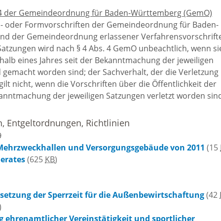
 4 der Gemeindeordnung für Baden-Württemberg (GemO)
s- oder Formvorschriften der Gemeindeord­nung für Baden-
d der Gemeindeordnung erlassener Verfahrensvor­schrift
tzungen wird nach § 4 Abs. 4 GemO unbe­achtlich, wenn si
erhalb eines Jahres seit der Bekanntmachung der jeweiligen
 gemacht worden sind; der Sachverhalt, der die Verletzung
ilt nicht, wenn die Vor­schriften über die Öffentlichkeit der
anntma­chung der jeweiligen Satzungen verletzt worden sin
 Entgeltordnungen, Richtlinien
9
 Mehrzweckhallen und Versorgungsgebäude von 2011
(15
erates
(625
KB
)
setzung der Sperrzeit für die Außenbewirtschaftung
(42
)
g ehrenamtlicher Vereinstätigkeit und sportlicher