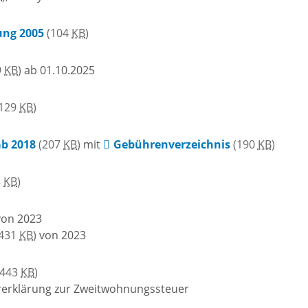
isches
nzentrum
ung 2005
(104
KB
)
9
KB
)
ab 01.10.2025
stolische
ngemeinden
129
KB
)
b 2018
(207
KB
)
mit
Gebührenverzeichnis
(190
KB
)
8
KB
)
on 2023
431
KB
)
von 2023
(443
KB
)
rerklärung zur Zweitwohnungssteuer