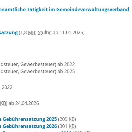
Die romantischen
renamtliche Tätigkeit im Gemeindeverwaltungsverband
Freiwilli
Vier
r-
programm
Ausschre
satzung
(1,8
MB
)
(gültig ab 11.01.2025)
Die Burgenstraße
Ausschre
Naturpark
dsteuer, Gewerbesteuer) ab 2022
Neckartal-
nmarkt
dsteuer, Gewerbesteuer) ab 2025
Immobili
Odenwald
 2022
ischer Markt
Konzessi
TG Odenwald
KB
)
ab 24.04.2026
- und
Arbeitgeb
MRN "Wo sonst"
n Gebührensatzung 2025
(209
KB
)
inenmarkt
n Gebührensatzung 2026
(301
KB
)