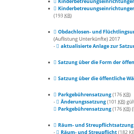
Kinderbetreuungseinrichtunge
Notfallvorsorge
Weihna
Kinderbetreuungseinrichtungen
(193
KB
)
Ukraine-Flüchtlinge
Kirche
Obdachlosen- und Flüchtlingsu
(Auflistung Unterkünfte) 2017
religiös
-
aktualisierte Anlage zur Satzu
Gemein
Satzung über die Form der öff
Evangel
Satzung über die öffentliche 
Kirche
Parkgebührensatzung
(176
KB
)
-
Änderungssatzung
(101
KB
)
gül
Katholi
Parkgebührensatzung
(176
KB
)
(
Kirche
Räum- und Streupflichtsatzung
-
Räum- und Streupflicht
(182
K