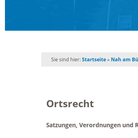
Schule
Behörden-Wegweiser
Schulk
Versorgung / Entsorgung
für
Grunds
Soziales / Notruftafel
Sie sind hier:
Startseite
»
Nah am Bü
Musiks
E-Rechnung
Orches
Kommunalpolitik
Ortsrecht
Volksh
Bürgermeister
Förderp
Satzungen, Verordnungen und R
Kinder 