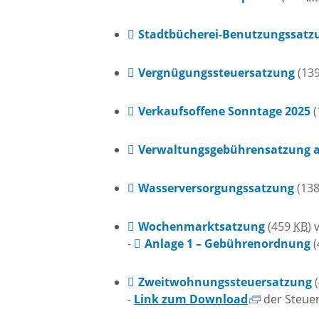
Ökumen
Kirche
Stadtbücherei-Benutzungssatz
Vergnügungssteuersatzung
(13
Neuapo
Kirche
Verkaufsoffene Sonntage 2025
(
Verwaltungsgebührensatzung a
Wasserversorgungssatzung
(13
Wochenmarktsatzung
(459
KB
)
v
-
Anlage 1 – Gebührenordnung
(
Zweitwohnungssteuersatzung
-
Link zum Download
der Steue