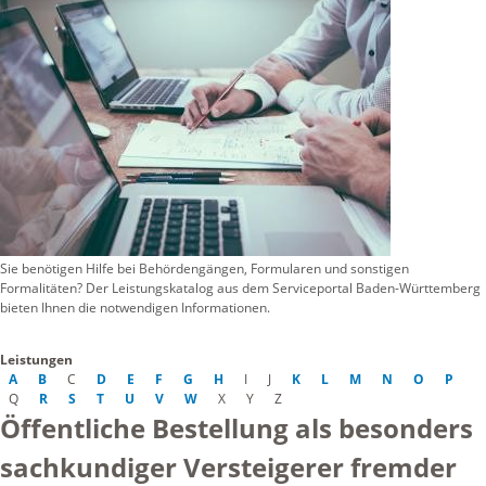
Sie benötigen Hilfe bei Behördengängen, Formularen und sonstigen
Formalitäten? Der Leistungskatalog aus dem Serviceportal Baden-Württemberg
bieten Ihnen die notwendigen Informationen.
Leistungen
A
B
C
D
E
F
G
H
I
J
K
L
M
N
O
P
Q
R
S
T
U
V
W
X
Y
Z
Öffentliche Bestellung als besonders
sachkundiger Versteigerer fremder