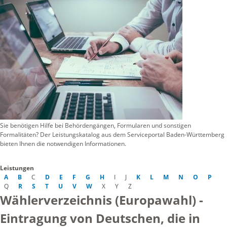
Sie benötigen Hilfe bei Behördengängen, Formularen und sonstigen
Formalitäten? Der Leistungskatalog aus dem Serviceportal Baden-Württemberg
bieten Ihnen die notwendigen Informationen.
Leistungen
A
B
C
D
E
F
G
H
I
J
K
L
M
N
O
P
Q
R
S
T
U
V
W
X
Y
Z
Wählerverzeichnis (Europawahl) -
Eintragung von Deutschen, die in