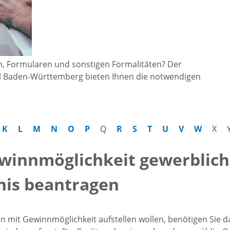
Freizeit und Sport
Bebauun
Haltepunkt
Freizeit und
athaus
Flächenn
Begegnung
n, Formularen und sonstigen Formalitäten? Der
(GVV)
al Baden-Württemberg bieten Ihnen die notwendigen
m
Sommer-
Lärmakti
Ferienprogramm
cherei
K
L
M
N
O
P
Q
R
S
T
U
V
W
X
Feuerweh
Sehenswürdigkeiten
nkt für
ewinnmöglichkeit gewerblich
e
Glasfase
bnis beantragen
Altstadt
taltungen
Immobili
Bergfeste Dilsberg
mit Gewinnmöglichkeit aufstellen wollen, benötigen Sie d