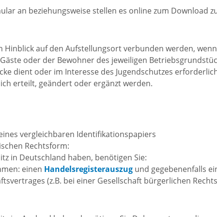
Praktiku
Stadtgeschichte
ular an beziehungsweise stellen es online zum Download z
chtsmarkt
Neckargemünds
n und
im Hinblick auf den Aufstellungsort verbunden werden, wen
Ortswappen
r Gäste oder der Bewohner des jeweiligen Betriebsgrundstü
e
e dient oder im Interesse des Jugendschutzes erforderlic
Neckargemünd
schaften
ich erteilt, geändert oder ergänzt werden.
Historie in Zahlen
ische
ngemeinden
ines vergleichbaren Identifikationspapiers
Stadtarchiv
ischen Rechtsform:
z in Deutschland haben, benötigen Sie:
sche
hmen: einen
Handelsregisterauszug
und gegebenenfalls ei
tsvertrages (z.B. bei einer Gesellschaft bürgerlichen Recht
ngemeinden