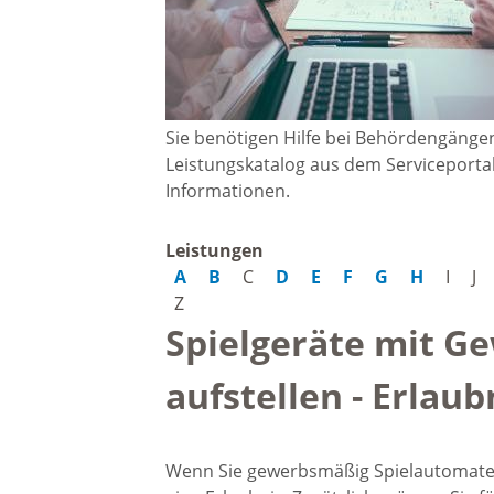
Gremien
Kultur-
Wahlen / Abstimmungen
Altes R
Sie benötigen Hilfe bei Behördengänge
Ortsrecht
Leistungskatalog aus dem Serviceport
Museu
Informationen.
Städtische Finanzen
Stadtbü
Leistungen
A
B
C
D
E
F
G
H
I
J
Aktuelle Meldungen
Z
Treffpu
Spielgeräte mit G
Verein
Pressemitteilungen
aufstellen - Erlau
Verans
Öffentliche
Wenn Sie gewerbsmäßig Spielautomaten 
Bekanntmachungen