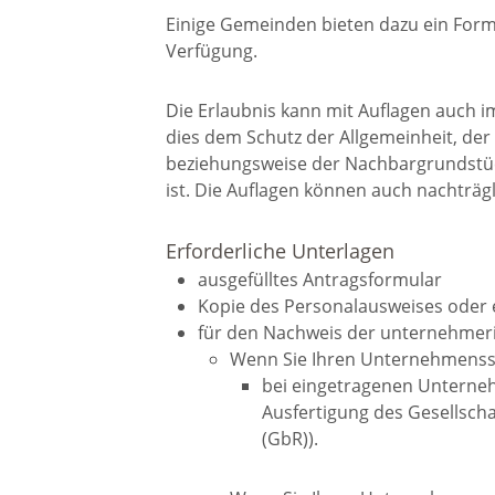
Einige Gemeinden bieten dazu ein Form
Notfallvorsorge
Weihna
Verfügung.
Ukraine-Flüchtlinge
Kirche
Die Erlaubnis kann mit Auflagen auch 
dies dem Schutz der Allgemeinheit, de
religiös
beziehungsweise der Nachbargrundstück
Gemein
ist. Die Auflagen können auch nachträgl
Erforderliche Unterlagen
Evangel
ausgefülltes Antragsformular
Kirche
Kopie des Personalausweises oder e
für den Nachweis der unternehmer
Wenn Sie Ihren Unternehmenssit
Katholi
bei eingetragenen Unterne
Ausfertigung des Gesellschaf
Kirche
(GbR)).