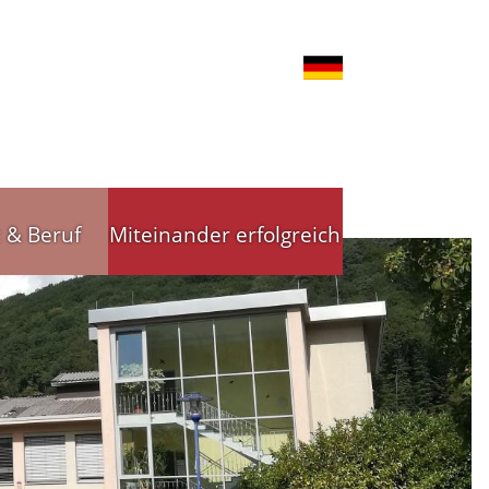
t & Beruf
Miteinander erfolgreich
nd Gewerbe
Stadtleitbild
tsförderung
Stadtleitbild(er)
reibende
Arbeitskreise