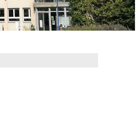
werbeflächen
Freiwilligentage
ndelskonzept
Klimaschutz und -
anpassung
dtberatung
n
Unser Team fürs
e
Klima
Konzept, Leitbild,
Klimadaten
en und
en
Projekte