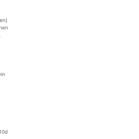
en)
enen
.
ein
 10d