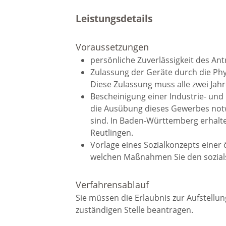
Baustellen und Sperrungen
Leistungsdetails
Somme
Voraussetzungen
Tunnelsperrungen
Ferien
persönliche Zuverlässigkeit des Ant
Zulassung der Geräte durch die Phy
Hochwasser und Starkregen
Märkte
Diese Zulassung muss alle zwei Jah
Bescheinigung einer Industrie- und
die Ausübung dieses Gewerbes notw
Starkregenrisikomanagement
Woche
sind.
In Baden-Württemberg erhalte
Reutlingen.
Vorlage eines Sozialkonzepts einer ö
Hochwassermanagement
Französ
welchen Maßnahmen Sie den sozial
Hochwasserschutz
Verfahrensablauf
Bohrer
Sie müssen die Erlaubnis zur Aufstellu
Waldhilsbach
Kathar
zuständigen Stelle beantragen.