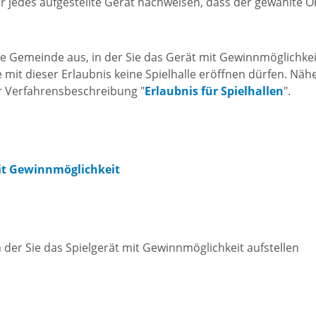
ür jedes aufgestellte Gerät nachweisen, dass der gewählte O
tangebot
Grundste
Führungen
die Gemeinde aus, in der Sie das Gerät mit Gewinnmöglichkei
d
Aktuelle
e mit dieser Erlaubnis keine Spielhalle eröffnen dürfen. Näh
Stadtspaziergänge
er Verfahrensbeschreibung "
Erlaubnis für Spielhallen
".
Bodenric
en /
Kunst im
rn
Immobili
öffentlichen Raum
mit Gewinnmöglichkeit
stipps
Vermietu
Sinnenpfad
Verpacht
t und Sport
 der Sie das Spielgerät mit Gewinnmöglichkeit aufstellen
Tourismus-
Freien 
Kooperationen
t und
melden
ung