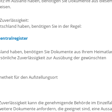
isches
tz im Ausland haben, benötigen Sie Dokumente aus diese
eisen.
nzentrum
Zuverlässigkeit:
tschland haben, benötigen Sie in der Regel:
stolische
ngemeinden
ntralregister
sland haben, benötigen Sie Dokumente aus Ihrem Heimatla
ersönliche Zuverlässigkeit zur Ausübung der gewünschten
etheit für den Aufstellungsort
uverlässigkeit kann die genehmigende Behörde im Einzelfal
itere Dokumente anfordern, die geeignet sind, eine Auss