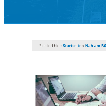
Schule
Behörden-Wegweiser
Schulk
Versorgung / Entsorgung
für
Grunds
Soziales / Notruftafel
Sie sind hier:
Startseite
»
Nah am Bü
Musiks
E-Rechnung
Orches
Kommunalpolitik
Volksh
Bürgermeister
Förderp
Kinder 