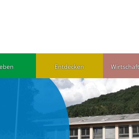
leben
Entdecken
Wirtschaf
Tourist-Info
Handel u
ärten,
Gut schlafen, gut
Wirtschaf
agesstätten
essen
Gewerbet