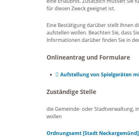
eine Erlaubnis. Zusätzlich müssen Sie f
Freizei
für diesen Zweck geeignet ist.
Amtsblatt / Neckarbote
Eine Bestätigung darüber stellt Ihnen 
Freiba
aufstellen wollen. Beachten Sie, dass Si
Informationen darüber finden Sie in d
Mobilität
Radfahr
Onlineantrag und Formulare
Wande
Zu Fuß und mit dem Rad
Aufstellung von Spielgeräten 
Ausflug
(E-)Motorisiert
Zuständige Stelle
Freizei
Verkehrsanbindung
die Gemeinde- oder Stadtverwaltung, in
wollen
Freizei
Parken
Ordnungsamt [Stadt Neckargemünd]
Begegn