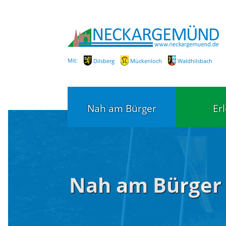
Mit:
Dilsberg
Mückenloch
Waldhilsbach
Nah am Bürger
Er
Bürgerservice
Bildung
Nah am Bürger
Fachbereiche / Mitarbeiter
Kinderg
Kindert
SEPA