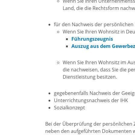
Ökumen
Wenn Sie Ihren Unternehmenssi
Land, die die Rechtsform nachw
Kirche
für den Nachweis der persönlichen 
Wenn Sie Ihren Wohnsitz in Deu
Neuapo
Führungszeugnis
Kirche
Auszug aus dem Gewerbeze
Wenn Sie Ihren Wohnsitz im Au
die nachweisen, dass Sie die p
Dienstleistung besitzen.
gegebenenfalls Nachweis der Geeign
Unterrichtungsnachweis der IHK
Sozialkonzept
Bei der Überprüfung der persönlichen Z
neben den aufgeführten Dokumenten we