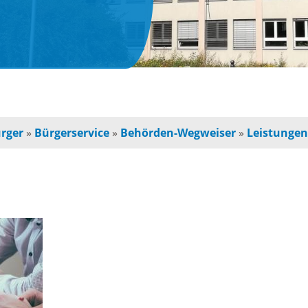
n
Jugendherberge
Freie Ge
indbetreuung
Campingplätze
Einzelha
Freizeitangebot
chulkinder
Innensta
rger
»
Bürgerservice
»
Behörden-Wegweiser
»
Leistunge
Freibad
chule und
Freiräum
terschule
Radfahren /
Bauen
Wandern
ochschule
Baustell
Ausflugstipps
rojekte für
Sperrung
und Eltern