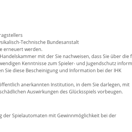
Die romantischen
Freiwilli
Vier
r-
programm
Ausschre
Die Burgenstraße
ragstellers
sikalisch-Technische Bundesanstalt
re erneuert werden.
Ausschre
Naturpark
 Handelskammer mit der Sie nachweisen, dass Sie über die 
endigen Kenntnisse zum Spieler- und Jugendschutz inform
Neckartal-
nmarkt
n Sie diese Bescheinigung und Information bei der IHK
Immobili
Odenwald
ffentlich anerkannten Institution, in dem Sie darlegen, mit
ischer Markt
schädlichen Auswirkungen des Glücksspiels vorbeugen.
Konzessi
TG Odenwald
- und
Arbeitgeb
ng der Spielautomaten mit Gewinnmöglichkeit bei der
MRN "Wo sonst"
inenmarkt