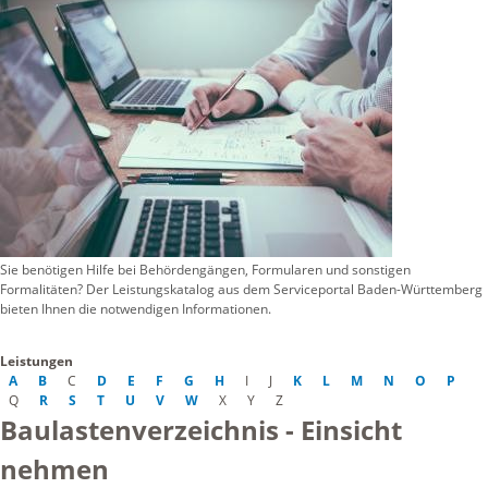
Sie benötigen Hilfe bei Behördengängen, Formularen und sonstigen
Formalitäten? Der Leistungskatalog aus dem Serviceportal Baden-Württemberg
bieten Ihnen die notwendigen Informationen.
Leistungen
A
B
C
D
E
F
G
H
I
J
K
L
M
N
O
P
Q
R
S
T
U
V
W
X
Y
Z
Baulastenverzeichnis - Einsicht
nehmen