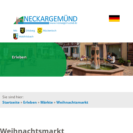
Mit:
Dilsberg
Mückenloch
Waldhilsbach
Erleben
Sie sind hier:
Startseite
»
Erleben
»
Märkte
»
Weihnachtsmarkt
Weihnachtsmarkt