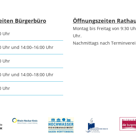
Praktiku
Stadtgeschichte
chtsmarkt
Neckargemünds
eiten Bürgerbüro
Öffnungszeiten Ratha
n und
Montag bis Freitag von 9:30 Uh
0 Uhr
Uhr.
Ortswappen
e
Nachmittags nach Terminvere
0 Uhr und 14:00–16:00 Uhr
Neckargemünd
schaften
0 Uhr
Historie in Zahlen
ische
0 Uhr und 14:00–18:00 Uhr
ngemeinden
0 Uhr
Stadtarchiv
sche
ngemeinden