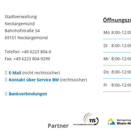
Notfallvorsorge
Weihna
Stadtverwaltung
Öffnungsz
Neckargemünd
Ukraine-Flüchtlinge
Kirche
Bahnhofstraße 54
Mo
8:00–12:0
69151 Neckargemünd
religiös
Di
8:00–12:0
Gemein
Telefon: +49 6223 804-0
Fax: +49 6223 804-9299
Mi
8:00–12:0
Evangel
Do
8:00–12:0
E-Mail
(nicht rechtssicher)
Kontakt über Service BW
(rechtssicher)
Kirche
Fr
8:00–12:0
Bankverbindungen
Katholi
Kirche