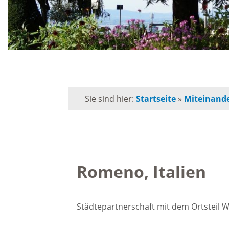
Schule
Behörden-Wegweiser
Schulk
Versorgung / Entsorgung
für
Grunds
Soziales / Notruftafel
Sie sind hier:
Startseite
»
Miteinande
Musiks
E-Rechnung
Orches
Kommunalpolitik
Romeno, Italien
Volksh
Bürgermeister
Förderp
Städtepartnerschaft mit dem Ortsteil W
Kinder 