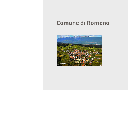
Baustellen und Sperrungen
Somme
Comune di Romeno
Tunnelsperrungen
Ferien
Hochwasser und Starkregen
Märkte
Starkregenrisikomanagement
Woche
Hochwassermanagement
Französ
Hochwasserschutz
Bohrer
Waldhilsbach
Kathar