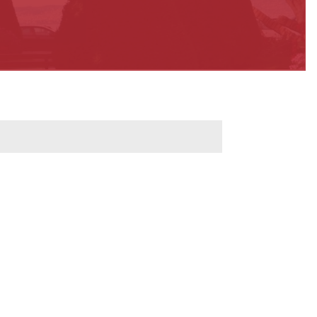
werbeflächen
Freiwilligentage
ndelskonzept
Klimaschutz und -
anpassung
dtberatung
Unser Team fürs
e
Klima
Konzept, Leitbild,
Klimadaten
en und
en
Projekte