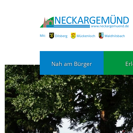
Mit:
Dilsberg
Mückenloch
Waldhilsbach
Nah am Bürger
Er
Bürgerservice
Bildung
Fachbereiche / Mitarbeiter
Kinderg
Kindert
SEPA