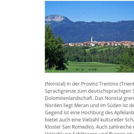
Gremien
Kultur-
Wahlen / Abstimmungen
Altes R
Ortsrecht
Museu
Städtische Finanzen
Stadtbü
Aktuelle Meldungen
(Nonstal) in der Provinz Trentino (Trient
Treffpu
Sprachgrenze zum deutschsprachigen Sü
Dolomitenlandschaft. Das Nonstal grenzt
Verein
Pressemitteilungen
Norden liegt Meran und im Süden ist d
Gegend ist eine Hochburg des Apfelanb
bietet auch eine Vielzahl kultureller Sch
Verans
Öffentliche
Kloster San Romedio). Auch zahlreiche
Bekanntmachungen