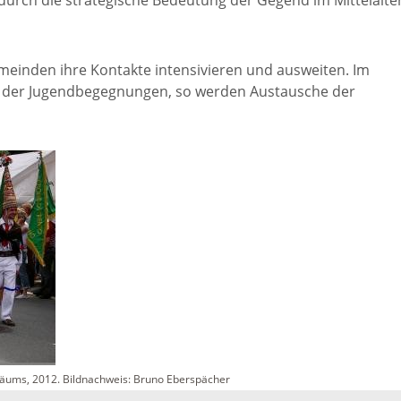
 durch die strategische Bedeutung der Gegend im Mittelalte
tangebot
Grundste
Führungen
meinden ihre Kontakte intensivieren und ausweiten. Im
d
ng der Jugendbegegnungen, so werden Austausche der
Aktuelle
Stadtspaziergänge
Bodenric
en /
Kunst im
rn
Immobili
öffentlichen Raum
stipps
Vermietu
Sinnenpfad
Verpacht
t und Sport
Tourismus-
Freien 
Kooperationen
t und
melden
iläums, 2012. Bildnachweis: Bruno Eberspächer
ung