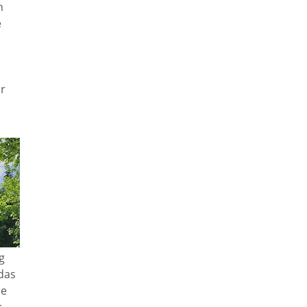
h
e
gspläne
Wärmeplanung
utzungsplan
Klimaanpassung
or
Gebäude-
onsplanung
Thermografie
rhaus Dilsberg
Online-Beteiligung
rausbau
Klimaschutz
g
 das
en/Grundstücke
Vereine &
ie