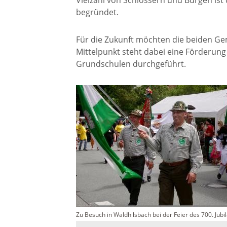
Vielzahl von Schlössern und Burgen ist
Freizei
begründet.
Amtsblatt / Neckarbote
Für die Zukunft möchten die beiden Ge
Freiba
Mittelpunkt steht dabei eine Förderu
Grundschulen durchgeführt.
Mobilität
Radfahr
Wande
Zu Fuß und mit dem Rad
Ausflug
(E-)Motorisiert
Freizei
Verkehrsanbindung
Freizei
Parken
Zu Besuch in Waldhilsbach bei der Feier des 700. Jub
Begegn