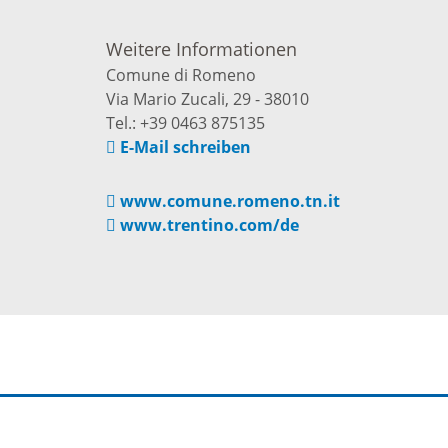
Die romantischen
Freiwilli
Weitere Informationen
Vier
r-
Comune di Romeno
programm
Via Mario Zucali, 29 - 38010
Ausschre
Die Burgenstraße
Tel.: +39 0463 875135
E-Mail schreiben
Ausschre
Naturpark
www.comune.romeno.tn.it
Neckartal-
www.trentino.com/de
nmarkt
Immobili
Odenwald
ischer Markt
Konzessi
TG Odenwald
- und
Arbeitgeb
MRN "Wo sonst"
inenmarkt