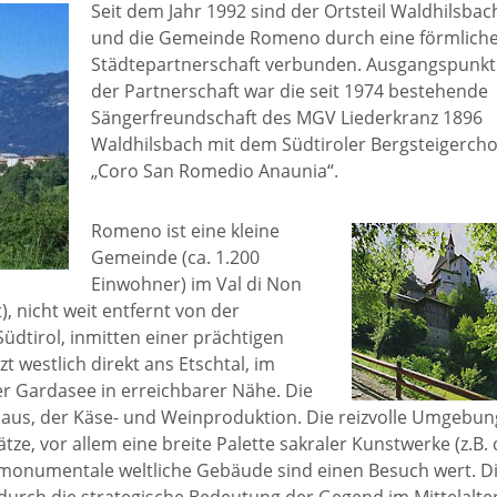
Freizeit und Sport
Seit dem Jahr 1992 sind der Ortsteil Waldhilsbac
und die Gemeinde Romeno durch eine förmlich
Bebauun
Haltepunkt
Städtepartnerschaft verbunden. Ausgangspunkt
Freizeit und
der Partnerschaft war die seit 1974 bestehende
athaus
Flächenn
Sängerfreundschaft des MGV Liederkranz 1896
Begegnung
Waldhilsbach mit dem Südtiroler Bergsteigerch
(GVV)
„Coro San Romedio Anaunia“.
m
Sommer-
Romeno ist eine kleine
Lärmakti
Ferienprogramm
cherei
Gemeinde (ca. 1.200
Einwohner) im Val di Non
Feuerweh
), nicht weit entfernt von der
Sehenswürdigkeiten
nkt für
dtirol, inmitten einer prächtigen
 westlich direkt ans Etschtal, im
e
Glasfase
er Gardasee in erreichbarer Nähe. Die
Altstadt
aus, der Käse- und Weinproduktion. Die reizvolle Umgebun
ätze, vor allem eine breite Palette sakraler Kunstwerke (z.B.
taltungen
Immobili
Bergfeste Dilsberg
 monumentale weltliche Gebäude sind einen Besuch wert. D