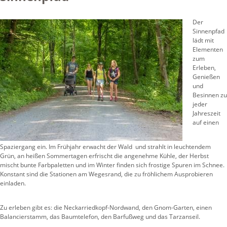
Der
Sinnenpfad
lädt mit
Elementen
zum
Erleben,
Genießen
und
Besinnen zu
jeder
Jahreszeit
auf einen
Spaziergang ein. Im Frühjahr erwacht der Wald und strahlt in leuchtendem
Grün, an heißen Sommertagen erfrischt die angenehme Kühle, der Herbst
mischt bunte Farbpaletten und im Winter finden sich frostige Spuren im Schnee.
Konstant sind die Stationen am Wegesrand, die zu fröhlichem Ausprobieren
einladen.
Zu erleben gibt es: die Neckarriedkopf-Nordwand, den Gnom-Garten, einen
Balancierstamm, das Baumtelefon, den Barfußweg und das Tarzanseil.