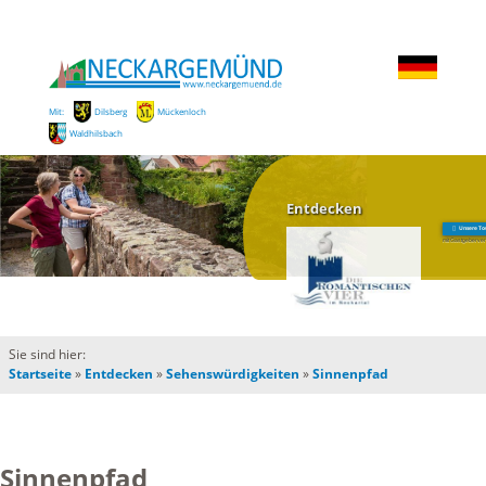
Mit:
Dilsberg
Mückenloch
Waldhilsbach
Entdecken
Unsere To
mit Gastgeberver
Sie sind hier:
Startseite
»
Entdecken
»
Sehenswürdigkeiten
»
Sinnenpfad
Sinnenpfad