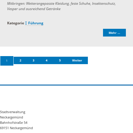
Mitbringen: Wetterangepasste Kleidung, feste Schuhe, Insektenschutz,
Vesper und ausreichend Getränke
Kategorie
Führung
Mehr …
2
3
4
5
Weiter
1
Stadtverwaltung
Neckargemünd
Bahnhofstraße 54
69151 Neckargemünd