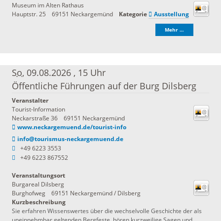
Museum im Alten Rathaus
Hauptstr. 25
69151
Neckargemünd
Kategorie
Ausstellung
Mehr …
So
, 09.08.2026
,
15 Uhr
Öffentliche Führungen auf der Burg Dilsberg
Veranstalter
Tourist-Information
Neckarstraße 36
69151 Neckargemünd
www.neckargemuend.de/tourist-info
info@tourismus-neckargemuend.de
+49 6223 3553
+49 6223 867552
Veranstaltungsort
Burgareal Dilsberg
Burghofweg
69151
Neckargemünd / Dilsberg
Kurzbeschreibung
Sie erfahren Wissenswertes über die wechselvolle Geschichte der als
uneinnehmbar geltenden Bergfeste, hören kurzweilige Sagen und