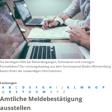
Sie benötigen Hilfe bei Behördengängen, Formularen und sonstigen
Formalitäten? Der Leistungskatalog aus dem Serviceportal Baden-Württemberg
bieten Ihnen die notwendigen Informationen.
Leistungen
A
B
C
D
E
F
G
H
I
J
K
L
M
N
O
P
Q
R
S
T
U
V
W
X
Y
Z
Amtliche Meldebestätigung
ausstellen