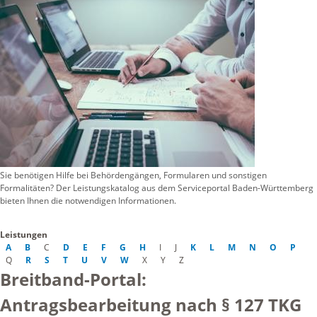
Sie benötigen Hilfe bei Behördengängen, Formularen und sonstigen
Formalitäten? Der Leistungskatalog aus dem Serviceportal Baden-Württemberg
bieten Ihnen die notwendigen Informationen.
Leistungen
A
B
C
D
E
F
G
H
I
J
K
L
M
N
O
P
Q
R
S
T
U
V
W
X
Y
Z
Breitband-Portal:
Antragsbearbeitung nach § 127 TKG