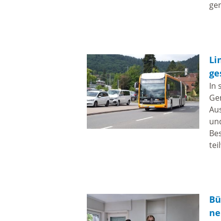
gen
Hochwassermanagement
Starkregenrisikomanagement
Li
ge
Hochwasserschutz
In 
Ge
Waldhilsbach
Aus
und
Be
tei
Bü
ne