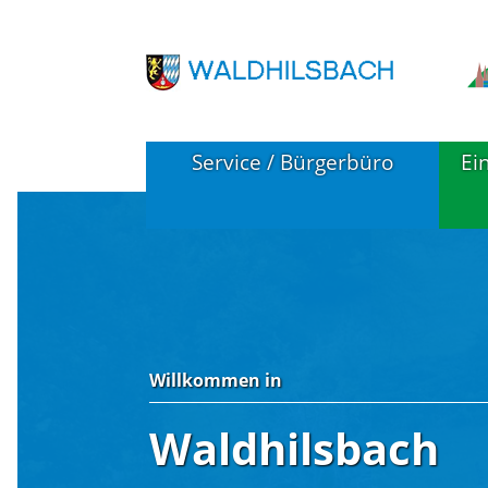
Service / Bürgerbüro
Ei
Pressemitteilungen
B
(Waldhilsbach)
K
Örtliche Verwaltungsstelle
W
Willkommen in
Waldhilsbach
Service A-Z
Notruftafel
F