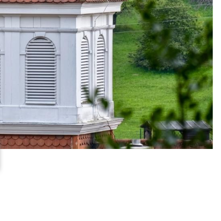
n
Romeno
Traditionelles
Kerwe
700. Jahre - Feier und
Umzug
Weihnachtsmarkt
r
Mundart