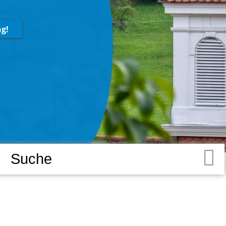
obilität
g!
Radfahren / Wander
adfahren / Wandern
Sportgelände
erkehrsanbindung
Minigolf in
itfahrbänke
Waldhilsbach
ourist-Info
Spielplätze
nteraktive Ortskarte
Ausflugstipps
RNK Sport-Wegweise