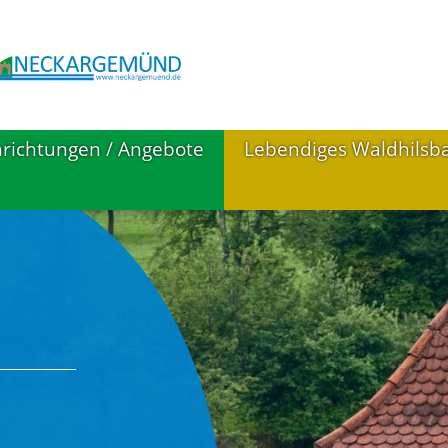
nrichtungen / Angebote
Lebendiges Waldhilsb
ildung
Aktuelle Impressione
irchen in
Nahversorgung
aldhilsbach
Gastronomie
euerwehr
Im Freien