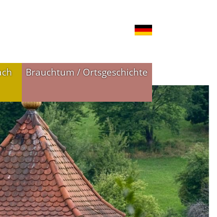
ach
Brauchtum / Ortsgeschichte
n
Ortsgeschichte
Historie in Bildern
Historie in Zahlen
Ortswappen