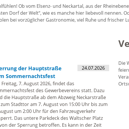
fühlen! Ob vom Elsenz- und Neckartal, aus der Rheinebene
lsten Dorf der Welt“, wie es manche hier liebevoll nennen.
Veranstaltungen
len bei vorzüglicher Gastronomie, viel Ruhe und frischer Lu
Waldhilsbacher
Ve
Vereine
Die 
errung der Hauptstraße
24.07.2026
Gewerbetreibende
feier
m Sommernachtsfest
Vera
Freitag, 7. August 2026, findet das
Orts
Selbsteintrag
mmernachtsfest des Gewerbevereins statt. Dazu
rd die Hauptstraße ab dem Abzweig Neckarstraße
 zum Stadttor am 7. August von 15:00 Uhr bis zum
Wohnen in
August um 2:00 Uhr für den Fahrzeugverkehr
perrt. Das untere Parkdeck des Waltscher Platz
Waldhilsbach
 von der Sperrung betroffen. Es kann in der Zeit