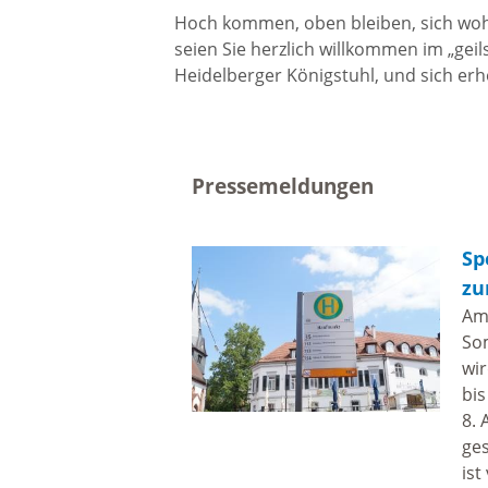
Hoch kommen, oben bleiben, sich wohl
seien Sie herzlich willkommen im „gei
Ortschaftsrat Waldhilsbach
Heidelberger Königstuhl, und sich erho
Tagesordnung
Pressemeldungen
Ortschaftsratssitzung
Waldhilsbach
Sp
zu
Sitzungsprotokolle
Am 
So
wi
Wahlen / Abstimmungen
bis
8. 
ges
Hochwasser und Starkregen
ist