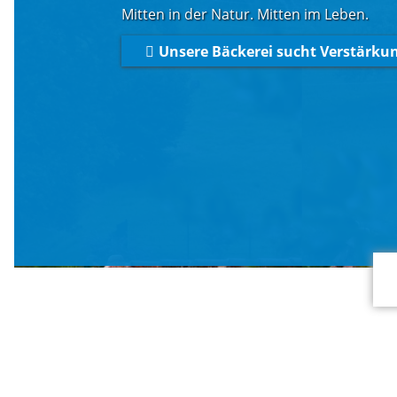
Mitten in der Natur. Mitten im Leben.
Mängelmelder
M
Unsere Bäckerei sucht Verstärkun
Bürgerservice
R
Formulare
V
Lebenslagen
M
Leistungen
T
Kommunalpolitik
I
Ortsvorsteherin