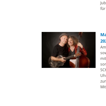
Jub
für
Ma
20
Am 
so
mi
son
SC
Uhr
zum
Mit