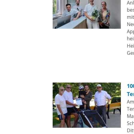
Anl
be
mit
Nec
Ap
hei
He
Gem
10
Te
Am 
Te
Mar
Sch
Di