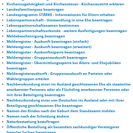
Kirchenzugehörigkeit und Kirchensteuer - Kirchenaustritt erklären
Landesfamilienpass beantragen
Landesprogramm STÄRKE - Informationen für Eltern erhalten
Lebenspartnerschaft - Umwandlung in eine Ehe beantragen
Lebenspartnerschaftsnamen bestimmen
Lebenspartnerschaftsurkunde - weitere Ausfertigungen beantragen
Meldebescheinigung beantragen
Melderegister - Auskunft beantragen (einfach)
Melderegister - Auskunft beantragen (erweitert)
Melderegister - Auskunftssperre beantragen
Melderegister - Gruppenauskunft beantragen
Melderegister - Übermittlungssperre bei Alters- und Ehejubiläen
beantragen
Melderegisterauskunft - Gruppenauskunft an Parteien oder
Wählergruppen erteilen
Nachbeurkundung einer im Ausland geschlossenen Ehe als staatenlos
anerkannter Personen oder als Flüchtling anerkannter Personen oder
mit ihrer Beteiligung beantragen
Nachbeurkundung einer von Deutschen im Ausland oder mit ihrer
Beteiligung geschlossenen Ehe beantragen
Namen des Kindes nach der Geburt dem Standesamt melden
Namen nach der Scheidung ändern
Naturbestattung beauftragen
Öffentliche Bestellung als besonders sachkundiger Versteigerer
fremder Sachen beantragen