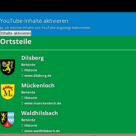
YouTube-Inhalte aktivieren
Ja, ich möchte Inhalte von YouTube angezeigt bekommen.
Inhalte aktivieren
Ortsteile
Dilsberg
Behörde
Historie
www.dilsberg.de
Mückenloch
Behörde
Historie
www.mueckenloch.de
Waldhilsbach
Behörde
Historie
www.waldhilsbach.de