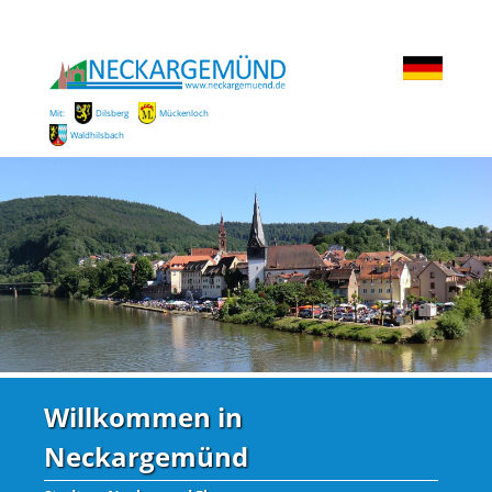
Mit:
Dilsberg
Mückenloch
Waldhilsbach
Willkommen in
Neckargemünd