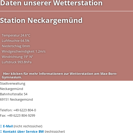
Daten unserer Wetterstation
Station Neckargemünd
Temperatur
24.6°C
Luftfeuchte
64.5%
Niederschlag
0mm
Windgeschwindigkeit
1.2m/s
Windrichtung
19° N°
Luftdruck
993.8hPa
Hier klicken für mehr Informationen zur Wetterstation am Max-Born-
Gymnasium.
Stadtverwaltung
Neckargemünd
Bahnhofstraße 54
69151 Neckargemünd
Telefon: +49 6223 804-0
Fax: +49 6223 804-9299
E-Mail
(nicht rechtssicher)
Kontakt über Service BW
(rechtssicher)