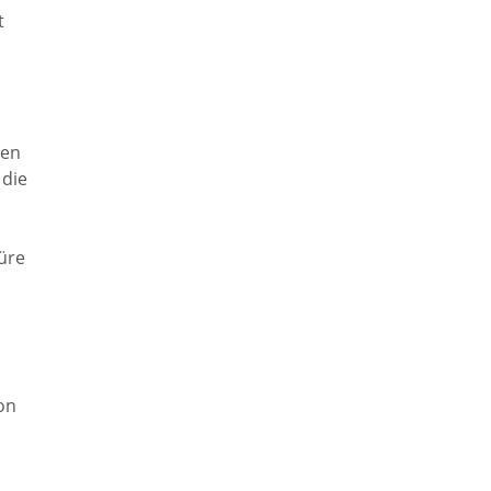
Institutionen
t
uerreform
Selbsteintrag
.
Vereine
den
htwerte
 die
Ortsteile
en
üre
Dilsberg
ng /
ung
Mückenloch
on
Wohnraum
Kleingemünd