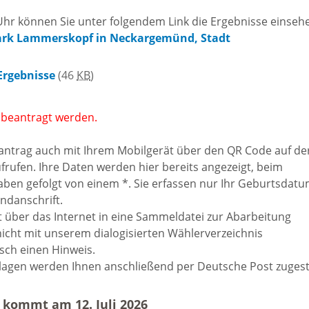
Freizeit und Sport
 Uhr können Sie unter folgendem Link die Ergebnisse einseh
Bebauun
Haltepunkt
ark Lammerskopf in Neckargemünd, Stadt
Freizeit und
athaus
Flächenn
Ergebnisse
(46
KB
)
Begegnung
(GVV)
m
 beantragt werden.
Sommer-
Lärmakti
nantrag auch mit Ihrem Mobilgerät über den QR Code auf de
Ferienprogramm
cherei
rufen. Ihre Daten werden hier bereits angezeigt, beim
en gefolgt von einem *. Sie erfassen nur Ihr Geburtsdat
Feuerweh
Sehenswürdigkeiten
ndanschrift.
nkt für
 über das Internet in eine Sammeldatei zur Abarbeitung
e
nicht mit unserem dialogisierten Wählerverzeichnis
Glasfase
Altstadt
sch einen Hinweis.
lagen werden Ihnen anschließend per Deutsche Post zugeste
taltungen
Immobili
Bergfeste Dilsberg
kommt am 12. Juli 2026