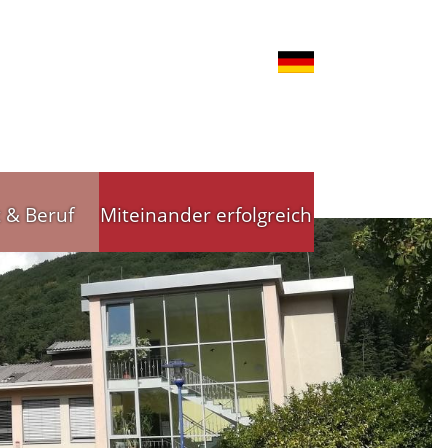
t & Beruf
Miteinander erfolgreich
nd Gewerbe
Stadtleitbild
tsförderung
Stadtleitbild(er)
reibende
Arbeitskreise