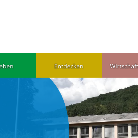
leben
Entdecken
Wirtschaf
Tourist-Info
Handel u
ärten,
Gut schlafen, gut
Wirtschaf
agesstätten
essen
Gewerbet