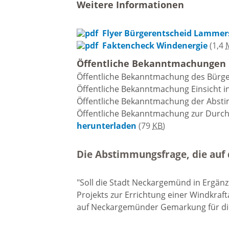
Weitere Informationen
Notfallvorsorge
Weihna
Flyer Bürgerentscheid Lammer
Faktencheck Windenergie
(1,4
Ukraine-Flüchtlinge
Kirche
Öffentliche Bekanntmachungen
religiös
Öffentliche Bekanntmachung des Bürg
Gemein
Öffentliche Bekanntmachung Einsicht i
Öffentliche Bekanntmachung der Abs
Öffentliche Bekanntmachung zur Durch
Evangel
herunterladen
(79
KB
)
Kirche
Die Abstimmungsfrage, die auf 
Katholi
"Soll die Stadt Neckargemünd in Ergän
Kirche
Projekts zur Errichtung einer Windkra
auf Neckargemünder Gemarkung für die