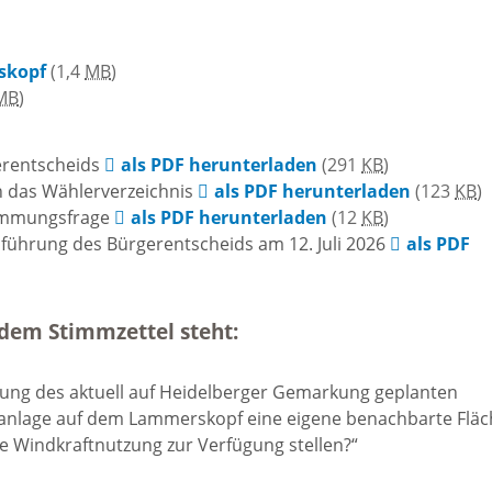
Praktiku
Stadtgeschichte
chtsmarkt
Neckargemünds
skopf
(1,4
MB
)
MB
)
n und
Ortswappen
e
erentscheids
als PDF herunterladen
(291
KB
)
Neckargemünd
schaften
n das Wählerverzeichnis
als PDF herunterladen
(123
KB
)
timmungsfrage
als PDF herunterladen
(12
KB
)
führung des Bürgerentscheids am 12. Juli 2026
als PDF
Historie in Zahlen
ische
ngemeinden
Stadtarchiv
dem Stimmzettel steht:
sche
zung des aktuell auf Heidelberger Gemarkung geplanten
ngemeinden
ftanlage auf dem Lammerskopf eine eigene benachbarte Flä
 Windkraftnutzung zur Verfügung stellen?“