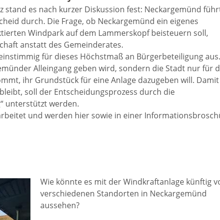
z stand es nach kurzer Diskussion fest: Neckargemünd führ
tangebot
Grundste
Führungen
tscheid durch. Die Frage, ob Neckargemünd ein eigenes
tierten Windpark auf dem Lammerskopf beisteuern soll,
d
chaft anstatt des Gemeinderates.
Aktuelle
Stadtspaziergänge
einstimmig für dieses Höchstmaß an Bürgerbeteiligung aus
emünder Alleingang geben wird, sondern die Stadt nur für 
Bodenric
en /
ommt, ihr Grundstück für eine Anlage dazugeben will. Damit
Kunst im
bleibt, soll der Entscheidungsprozess durch die
rn
Immobili
“ unterstützt werden.
öffentlichen Raum
arbeitet und werden hier sowie in einer Informationsbrosch
stipps
Vermietu
Sinnenpfad
Verpacht
t und Sport
Tourismus-
Wie könnte es mit der Windkraftanlage künftig v
Freien 
Kooperationen
verschiedenen Standorten in Neckargemünd
t und
aussehen?
melden
ung