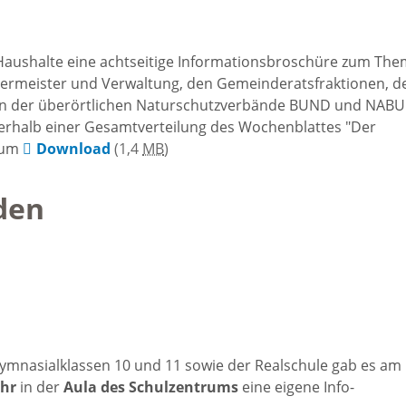
isches
nzentrum
e Haushalte eine achtseitige Informationsbroschüre zum The
germeister und Verwaltung, den Gemeinderatsfraktionen, 
stolische
en der überörtlichen Naturschutzverbände BUND und NABU
nnerhalb einer Gesamtverteilung des Wochenblattes "Der
ngemeinden
 zum
Download
(1,4
MB
)
den
Gymnasialklassen 10 und 11 sowie der Realschule gab es am
Uhr
in der
Aula des Schulzentrums
eine eigene Info-