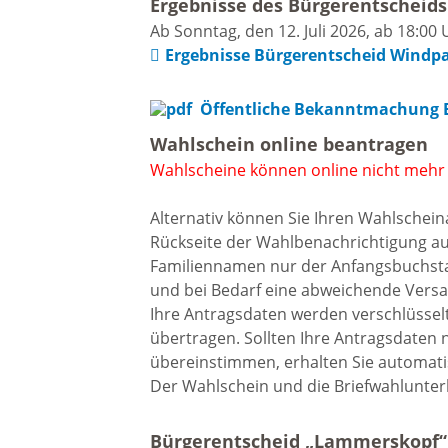
Gremien
Ergebnisse des Bürgerentscheids
Ab Sonntag, den 12. Juli 2026, ab 18:00
Kultur-
Ergebnisse Bürgerentscheid Windp
Wahlen / Abstimmungen
Altes R
Öffentliche Bekanntmachung 
Ortsrecht
Wahlschein online beantragen
Museu
Wahlscheine können online nicht mehr
Städtische Finanzen
Alternativ können Sie Ihren Wahlschei
Stadtbü
Rückseite der Wahlbenachrichtigung auf
Familiennamen nur der Anfangsbuchstab
Aktuelle Meldungen
und bei Bedarf eine abweichende Versa
Treffpu
Ihre Antragsdaten werden verschlüsselt
Verein
übertragen. Sollten Ihre Antragsdaten 
Pressemitteilungen
übereinstimmen, erhalten Sie automati
Der Wahlschein und die Briefwahlunter
Verans
Öffentliche
Bürgerentscheid „Lammerskopf“ 
Bekanntmachungen