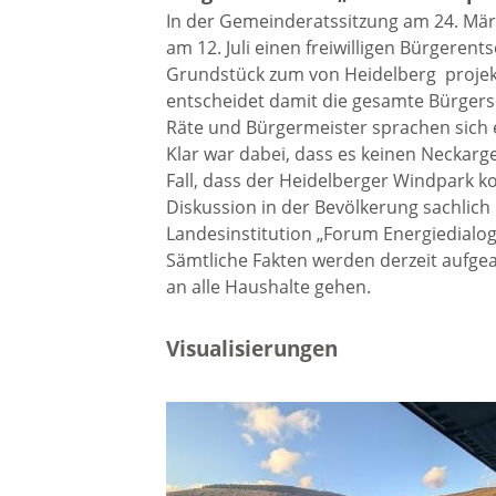
In der Gemeinderatssitzung am 24. Mär
Freizei
am 12. Juli einen freiwilligen Bürgeren
Amtsblatt / Neckarbote
Grundstück zum von Heidelberg projek
Freiba
entscheidet damit die gesamte Bürgers
Räte und Bürgermeister sprachen sich 
Mobilität
Klar war dabei, dass es keinen Neckarg
Radfahr
Fall, dass der Heidelberger Windpark k
Diskussion in der Bevölkerung sachlich 
Wande
Zu Fuß und mit dem Rad
Landesinstitution „Forum Energiedialog
Sämtliche Fakten werden derzeit aufge
an alle Haushalte gehen.
Ausflug
(E-)Motorisiert
Visualisierungen
Freizei
Verkehrsanbindung
Freizei
Parken
Begegn