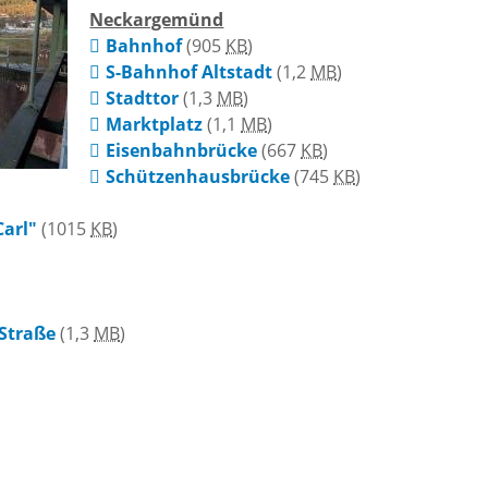
Die romantischen
Neckargemünd
Freiwilli
Bahnhof
(905
KB
)
Vier
r-
S-Bahnhof Altstadt
(1,2
MB
)
Stadttor
(1,3
MB
)
programm
Ausschre
Marktplatz
(1,1
MB
)
Die Burgenstraße
Eisenbahnbrücke
(667
KB
)
Schützenhausbrücke
(745
KB
)
Ausschre
Naturpark
Carl"
(1015
KB
)
Neckartal-
nmarkt
Immobili
Odenwald
ischer Markt
-Straße
(1,3
MB
)
Konzessi
TG Odenwald
- und
Arbeitgeb
MRN "Wo sonst"
inenmarkt