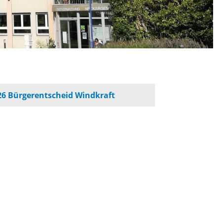
werbeflächen
Freiwilligentage
ndelskonzept
Klimaschutz und -
anpassung
dtberatung
26 Bürgerentscheid Windkraft
Unser Team fürs
e
Klima
Konzept, Leitbild,
Klimadaten
en und
en
Projekte