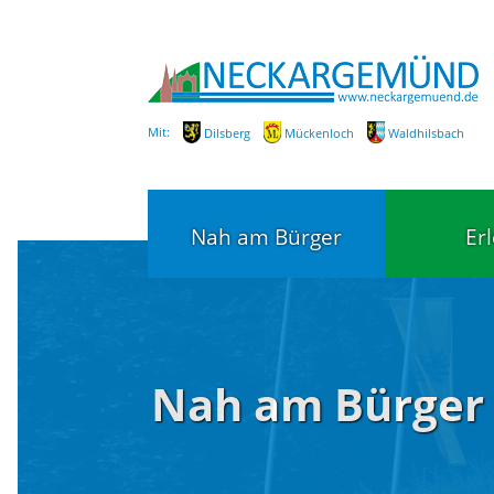
Mit:
Dilsberg
Mückenloch
Waldhilsbach
Nah am Bürger
Er
Bürgerservice
Bildung
Nah am Bürger
Fachbereiche / Mitarbeiter
Kinderg
Kindert
SEPA