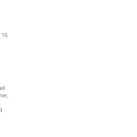
 10,
eil
ner,
d