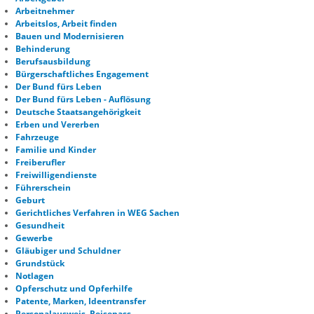
Arbeitnehmer
Arbeitslos, Arbeit finden
Bauen und Modernisieren
Behinderung
Berufsausbildung
Bürgerschaftliches Engagement
Der Bund fürs Leben
Der Bund fürs Leben - Auflösung
Deutsche Staatsangehörigkeit
Erben und Vererben
Fahrzeuge
Familie und Kinder
Freiberufler
Freiwilligendienste
Führerschein
Geburt
Gerichtliches Verfahren in WEG Sachen
Gesundheit
Gewerbe
Gläubiger und Schuldner
Grundstück
Notlagen
Opferschutz und Opferhilfe
Patente, Marken, Ideentransfer
Personalausweis, Reisepass