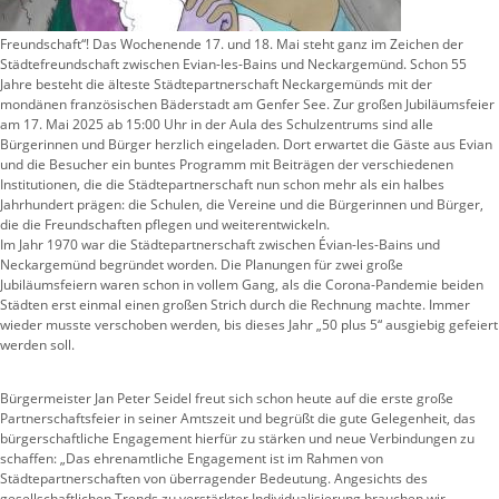
Freundschaft“! Das Wochenende 17. und 18. Mai steht ganz im Zeichen der
Städtefreundschaft zwischen Evian-les-Bains und Neckargemünd. Schon 55
Jahre besteht die älteste Städtepartnerschaft Neckargemünds mit der
mondänen französischen Bäderstadt am Genfer See. Zur großen Jubiläumsfeier
am 17. Mai 2025 ab 15:00 Uhr in der Aula des Schulzentrums sind alle
Bürgerinnen und Bürger herzlich eingeladen. Dort erwartet die Gäste aus Evian
und die Besucher ein buntes Programm mit Beiträgen der verschiedenen
Institutionen, die die Städtepartnerschaft nun schon mehr als ein halbes
Jahrhundert prägen: die Schulen, die Vereine und die Bürgerinnen und Bürger,
die die Freundschaften pflegen und weiterentwickeln.
Im Jahr 1970 war die Städtepartnerschaft zwischen Évian-les-Bains und
Neckargemünd begründet worden. Die Planungen für zwei große
Jubiläumsfeiern waren schon in vollem Gang, als die Corona-Pandemie beiden
Städten erst einmal einen großen Strich durch die Rechnung machte. Immer
wieder musste verschoben werden, bis dieses Jahr „50 plus 5“ ausgiebig gefeiert
werden soll.
Bürgermeister Jan Peter Seidel freut sich schon heute auf die erste große
Partnerschaftsfeier in seiner Amtszeit und begrüßt die gute Gelegenheit, das
bürgerschaftliche Engagement hierfür zu stärken und neue Verbindungen zu
schaffen: „Das ehrenamtliche Engagement ist im Rahmen von
Städtepartnerschaften von überragender Bedeutung. Angesichts des
gesellschaftlichen Trends zu verstärkter Individualisierung brauchen wir