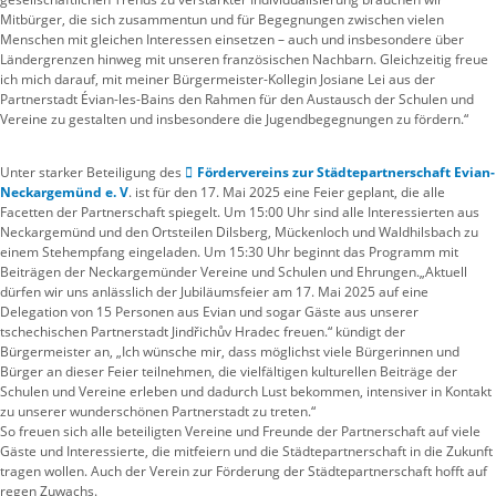
Mitbürger, die sich zusammentun und für Begegnungen zwischen vielen
Menschen mit gleichen Interessen einsetzen – auch und insbesondere über
Ländergrenzen hinweg mit unseren französischen Nachbarn. Gleichzeitig freue
ich mich darauf, mit meiner Bürgermeister-Kollegin Josiane Lei aus der
Partnerstadt Évian-les-Bains den Rahmen für den Austausch der Schulen und
Vereine zu gestalten und insbesondere die Jugendbegegnungen zu fördern.“
Unter starker Beteiligung des
Fördervereins zur Städtepartnerschaft Evian-
Neckargemünd e. V
. ist für den 17. Mai 2025 eine Feier geplant, die alle
Facetten der Partnerschaft spiegelt. Um 15:00 Uhr sind alle Interessierten aus
Neckargemünd und den Ortsteilen Dilsberg, Mückenloch und Waldhilsbach zu
einem Stehempfang eingeladen. Um 15:30 Uhr beginnt das Programm mit
Beiträgen der Neckargemünder Vereine und Schulen und Ehrungen.„Aktuell
dürfen wir uns anlässlich der Jubiläumsfeier am 17. Mai 2025 auf eine
Delegation von 15 Personen aus Evian und sogar Gäste aus unserer
tschechischen Partnerstadt Jindřichův Hradec freuen.“ kündigt der
Bürgermeister an, „Ich wünsche mir, dass möglichst viele Bürgerinnen und
Bürger an dieser Feier teilnehmen, die vielfältigen kulturellen Beiträge der
Schulen und Vereine erleben und dadurch Lust bekommen, intensiver in Kontakt
zu unserer wunderschönen Partnerstadt zu treten.“
So freuen sich alle beteiligten Vereine und Freunde der Partnerschaft auf viele
Gäste und Interessierte, die mitfeiern und die Städtepartnerschaft in die Zukunft
tragen wollen. Auch der Verein zur Förderung der Städtepartnerschaft hofft auf
regen Zuwachs.