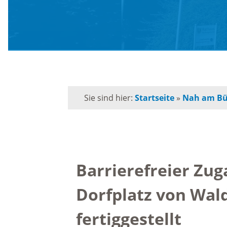
Schule
Behörden-Wegweiser
Schulk
Versorgung / Entsorgung
für
Grunds
Soziales / Notruftafel
Sie sind hier:
Startseite
»
Nah am Bü
Musiks
E-Rechnung
Orches
Kommunalpolitik
Barrierefreier Zu
Volksh
Dorfplatz von Wal
Bürgermeister
Förderp
fertiggestellt
Kinder 