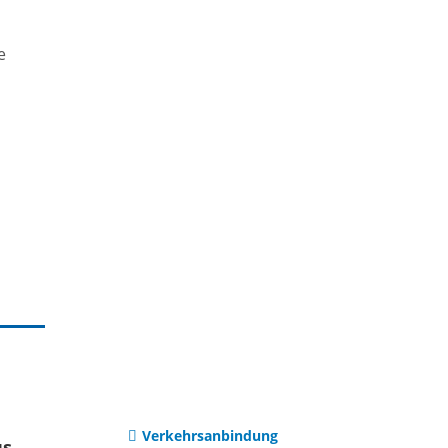
Institutionen
uerreform
e
Selbsteintrag
Vereine
htwerte
Ortsteile
en
Dilsberg
ng /
ung
Mückenloch
Wohnraum
Kleingemünd
Verkehrsanbindung
us