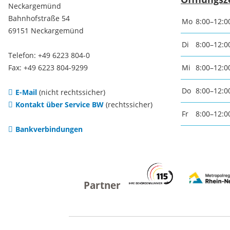
Neckargemünd
Baustellen und Sperrungen
Bahnhofstraße 54
Mo
8:00–12:0
Somme
69151 Neckargemünd
Di
8:00–12:0
Tunnelsperrungen
Ferien
Telefon: +49 6223 804-0
Fax: +49 6223 804-9299
Mi
8:00–12:0
Hochwasser und Starkregen
Märkte
Do
8:00–12:0
E-Mail
(nicht rechtssicher)
Kontakt über Service BW
(rechtssicher)
Fr
8:00–12:0
Starkregenrisikomanagement
Woche
Bankverbindungen
Hochwassermanagement
Französ
Hochwasserschutz
Bohrer
Waldhilsbach
Kathar