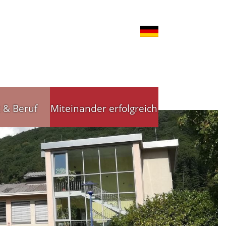
t & Beruf
Miteinander erfolgreich
nd Gewerbe
Stadtleitbild
tsförderung
Stadtleitbild(er)
reibende
Arbeitskreise