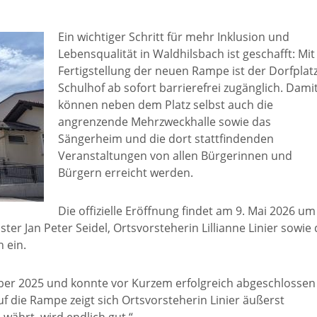
Freizeit und Sport
Bebauun
Ein wichtiger Schritt für mehr Inklusion und
Haltepunkt
Freizeit und
Lebensqualität in Waldhilsbach ist geschafft: Mit
athaus
Fertigstellung der neuen Rampe ist der Dorfplat
Flächenn
Begegnung
Schulhof ab sofort barrierefrei zugänglich. Dami
(GVV)
können neben dem Platz selbst auch die
m
angrenzende Mehrzweckhalle sowie das
Sommer-
Sängerheim und die dort stattfindenden
Lärmakti
Ferienprogramm
Veranstaltungen von allen Bürgerinnen und
cherei
Bürgern erreicht werden.
Feuerweh
Sehenswürdigkeiten
nkt für
Die offizielle Eröffnung findet am 9. Mai 2026 um
ter Jan Peter Seidel, Ortsvorsteherin Lillianne Linier sowie
e
h ein.
Glasfase
Altstadt
er 2025 und konnte vor Kurzem erfolgreich abgeschlossen
taltungen
Immobili
Bergfeste Dilsberg
f die Rampe zeigt sich Ortsvorsteherin Linier äußerst