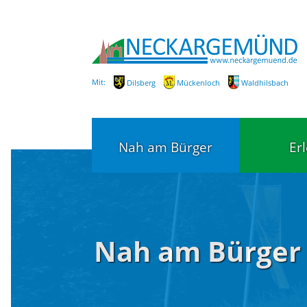
Mit:
Dilsberg
Mückenloch
Waldhilsbach
Nah am Bürger
Er
Bürgerservice
Bildung
Nah am Bürger
Fachbereiche / Mitarbeiter
Kinderg
Kindert
SEPA