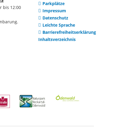
Waldhilsbach
Parkplätze
r bis 12:00
Impressum
ge Mietumfrage
Datenschutz
inbarung.
Partnerstädte
Leichte Sprache
ibungen
Barrierefreiheitserklärung
Inhaltsverzeichnis
Gelebte
ibungen
Städtepartnerschaft
en
Evian-les-Bains
onen
Jindrichuv Hradec
er Stadt
Missoula, Montana