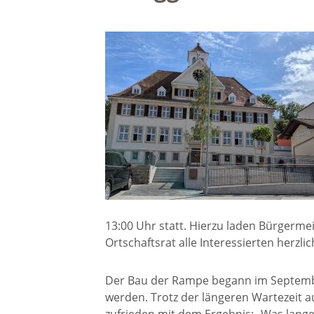
Gremien
Kultur-
Wahlen / Abstimmungen
Altes R
Ortsrecht
Museu
Städtische Finanzen
Stadtbü
Aktuelle Meldungen
Treffpu
13:00 Uhr statt. Hierzu laden Bürgermeis
Verein
Pressemitteilungen
Ortschaftsrat alle Interessierten herzlic
Der Bau der Rampe begann im Septemb
Verans
Öffentliche
werden. Trotz der längeren Wartezeit au
Bekanntmachungen