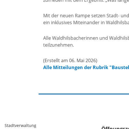
zufrieden mit dem Ergebnis: „Was lange 
Freizei
Mit der neuen Rampe setzen Stadt- und 
Amtsblatt / Neckarbote
ein inklusives Miteinander in Waldhilsb
Freiba
Alle Waldhilsbacherinnen und Waldhilsb
Mobilität
teilzunehmen.
Radfahr
Wande
Zu Fuß und mit dem Rad
(Erstellt am 06. Mai 2026)
Alle Mitteilungen der Rubrik "Bauste
Ausflug
(E-)Motorisiert
Freizei
Verkehrsanbindung
Freizei
Parken
Begegn
Stadtverwaltung
Öffnungsz