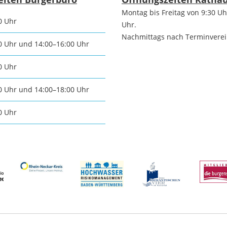
Die romantischen
Montag bis Freitag von 9:30 Uh
Freiwilli
0 Uhr
Vier
Uhr.
r-
Nachmittags nach Terminvere
0 Uhr und 14:00–16:00 Uhr
programm
Ausschre
Die Burgenstraße
0 Uhr
Ausschre
0 Uhr und 14:00–18:00 Uhr
Naturpark
Neckartal-
0 Uhr
nmarkt
Immobili
Odenwald
ischer Markt
Konzessi
TG Odenwald
- und
Arbeitgeb
MRN "Wo sonst"
inenmarkt