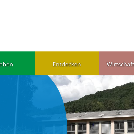
leben
Entdecken
Wirtschaf
Tourist-Info
Handel u
ärten,
Gut schlafen, gut
Wirtschaf
agesstätten
essen
Gewerbet