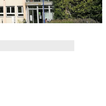
werbeflächen
Freiwilligentage
ndelskonzept
Klimaschutz und -
anpassung
dtberatung
Unser Team fürs
e
Klima
Konzept, Leitbild,
Klimadaten
en und
en
Projekte