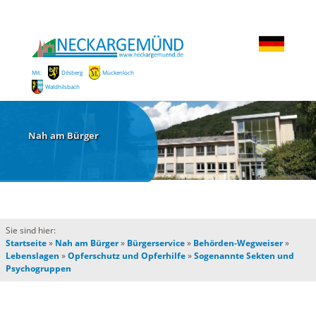
Mit:
Dilsberg
Mückenloch
Waldhilsbach
Nah am Bürger
Sie sind hier:
Startseite
»
Nah am Bürger
»
Bürgerservice
»
Behörden-Wegweiser
»
Lebenslagen
»
Opferschutz und Opferhilfe
»
Sogenannte Sekten und
Psychogruppen