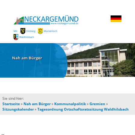
Mit:
Dilsberg
Mückenloch
Waldhilsbach
Nah am Bürger
Sie sind hier:
Startseite
»
Nah am Bürger
»
Kommunalpolitik
»
Gremien
»
Sitzungskalender
»
Tagesordnung Ortschaftsratssitzung Waldhilsbach