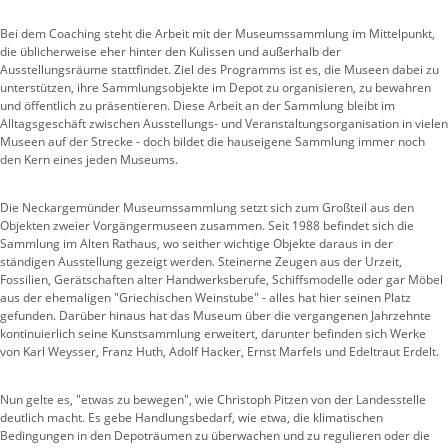
Bei dem Coaching steht die Arbeit mit der Museumssammlung im Mittelpunkt,
die üblicherweise eher hinter den Kulissen und außerhalb der
Ausstellungsräume stattfindet. Ziel des Programms ist es, die Museen dabei zu
unterstützen, ihre Sammlungsobjekte im Depot zu organisieren, zu bewahren
und öffentlich zu präsentieren. Diese Arbeit an der Sammlung bleibt im
Alltagsgeschäft zwischen Ausstellungs- und Veranstaltungsorganisation in vielen
Museen auf der Strecke - doch bildet die hauseigene Sammlung immer noch
den Kern eines jeden Museums.
Die Neckargemünder Museumssammlung setzt sich zum Großteil aus den
Objekten zweier Vorgängermuseen zusammen. Seit 1988 befindet sich die
Sammlung im Alten Rathaus, wo seither wichtige Objekte daraus in der
ständigen Ausstellung gezeigt werden. Steinerne Zeugen aus der Urzeit,
Fossilien, Gerätschaften alter Handwerksberufe, Schiffsmodelle oder gar Möbel
aus der ehemaligen "Griechischen Weinstube" - alles hat hier seinen Platz
gefunden. Darüber hinaus hat das Museum über die vergangenen Jahrzehnte
kontinuierlich seine Kunstsammlung erweitert, darunter befinden sich Werke
von Karl Weysser, Franz Huth, Adolf Hacker, Ernst Marfels und Edeltraut Erdelt.
Nun gelte es, "etwas zu bewegen", wie Christoph Pitzen von der Landesstelle
deutlich macht. Es gebe Handlungsbedarf, wie etwa, die klimatischen
Bedingungen in den Depoträumen zu überwachen und zu regulieren oder die