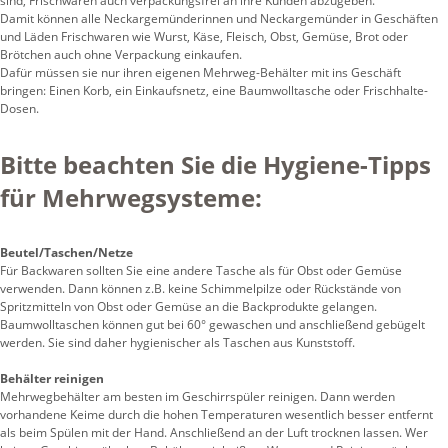
sind, Frischwaren auch verpackungsfrei an ihre Kunden abzugeben.
Damit können alle Neckargemünderinnen und Neckargemünder in Geschäften
und Läden Frischwaren wie Wurst, Käse, Fleisch, Obst, Gemüse, Brot oder
Brötchen auch ohne Verpackung einkaufen.
Dafür müssen sie nur ihren eigenen Mehrweg-Behälter mit ins Geschäft
bringen: Einen Korb, ein Einkaufsnetz, eine Baumwolltasche oder Frischhalte-
Dosen.
Bitte beachten Sie die Hygiene-Tipps
für Mehrwegsysteme:
Beutel/Taschen/Netze
Für Backwaren sollten Sie eine andere Tasche als für Obst oder Gemüse
verwenden. Dann können z.B. keine Schimmelpilze oder Rückstände von
Spritzmitteln von Obst oder Gemüse an die Backprodukte gelangen.
Baumwolltaschen können gut bei 60° gewaschen und anschließend gebügelt
werden. Sie sind daher hygienischer als Taschen aus Kunststoff.
Behälter reinigen
Mehrwegbehälter am besten im Geschirrspüler reinigen. Dann werden
vorhandene Keime durch die hohen Temperaturen wesentlich besser entfernt
als beim Spülen mit der Hand. Anschließend an der Luft trocknen lassen. Wer