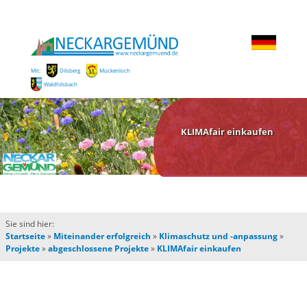
Mit:
Dilsberg
Mückenloch
Waldhilsbach
KLIMAfair einkaufen
Sie sind hier:
Startseite
»
Miteinander erfolgreich
»
Klimaschutz und -anpassung
»
Projekte
»
abgeschlossene Projekte
»
KLIMAfair einkaufen