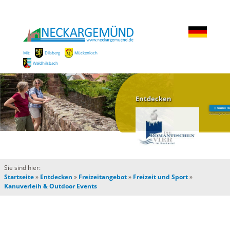
Mit:
Dilsberg
Mückenloch
Waldhilsbach
Entdecken
Unsere To
mit Gastgeberver
Sie sind hier:
Startseite
»
Entdecken
»
Freizeitangebot
»
Freizeit und Sport
»
Kanuverleih & Outdoor Events