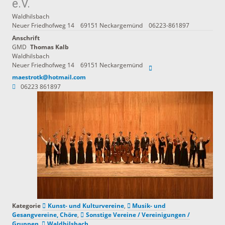
e.V.
Waldhilsbach
Neuer Friedhofweg 14
69151
Neckargemünd
06223-861897
Anschrift
GMD
Thomas
Kalb
Waldhilsbach
Neuer Friedhofweg 14
69151
Neckargemünd
maestrotk@hotmail.com
06223 861897
Kategorie
Kunst- und Kulturvereine
,
Musik- und
Gesangvereine, Chöre
,
Sonstige Vereine / Vereinigungen /
Gruppen
,
Waldhilsbach