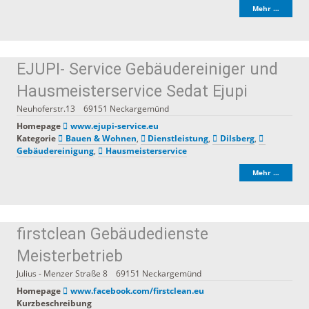
Mehr …
EJUPI- Service Gebäudereiniger und
Hausmeisterservice Sedat Ejupi
Neuhoferstr.13
69151
Neckargemünd
Homepage
www.ejupi-service.eu
Kategorie
Bauen & Wohnen
,
Dienstleistung
,
Dilsberg
,
Gebäudereinigung
,
Hausmeisterservice
Mehr …
firstclean Gebäudedienste
Meisterbetrieb
Julius - Menzer Straße 8
69151
Neckargemünd
Homepage
www.facebook.com/firstclean.eu
Kurzbeschreibung