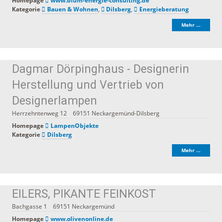
Homepage
www.blum-energie-consulting.de
Kategorie
Bauen & Wohnen
,
Dilsberg
,
Energieberatung
Mehr …
Dagmar Dörpinghaus - Designerin
Herstellung und Vertrieb von
Designerlampen
Herrzehntenweg 12
69151
Neckargemünd-Dilsberg
Homepage
LampenObjekte
Kategorie
Dilsberg
Mehr …
EILERS, PIKANTE FEINKOST
Bachgasse 1
69151
Neckargemünd
Homepage
www.olivenonline.de