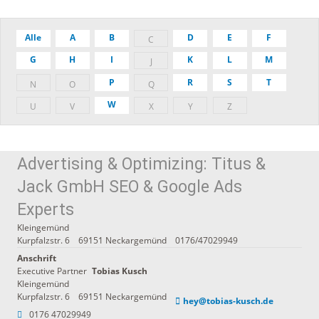
Alle
A
B
D
E
F
C
G
H
I
K
L
M
J
P
R
S
T
N
O
Q
W
U
V
X
Y
Z
Advertising & Optimizing: Titus &
Jack GmbH SEO & Google Ads
Experts
Kleingemünd
Kurpfalzstr. 6
69151
Neckargemünd
0176/47029949
Anschrift
Executive Partner
Tobias
Kusch
Kleingemünd
Kurpfalzstr. 6
69151
Neckargemünd
hey@tobias-kusch.de
0176 47029949