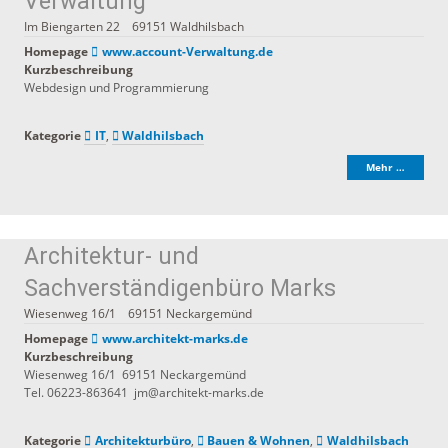
Verwaltung
Im Biengarten 22
69151
Waldhilsbach
Homepage
www.account-Verwaltung.de
Kurzbeschreibung
Webdesign und Programmierung
Kategorie
IT
,
Waldhilsbach
Mehr …
Architektur- und
Sachverständigenbüro Marks
Wiesenweg 16/1
69151
Neckargemünd
Homepage
www.architekt-marks.de
Kurzbeschreibung
Wiesenweg 16/1 69151 Neckargemünd
Tel. 06223-863641 jm@architekt-marks.de
Kategorie
Architekturbüro
,
Bauen & Wohnen
,
Waldhilsbach