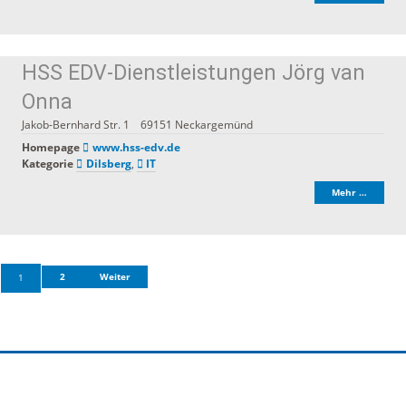
HSS EDV-Dienstleistungen Jörg van
Onna
Jakob-Bernhard Str. 1
69151
Neckargemünd
Homepage
www.hss-edv.de
Kategorie
Dilsberg
,
IT
Mehr …
2
Weiter
1