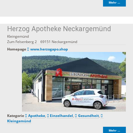
Mehr …
Herzog Apotheke Neckargemünd
Kleingemünd
Zum Felsenberg 2
69151
Neckargemünd
Homepage
www.herzogapo.shop
Kategorie
Apotheke
,
Einzelhandel
,
Gesundheit
,
Kleingemünd
Mehr …