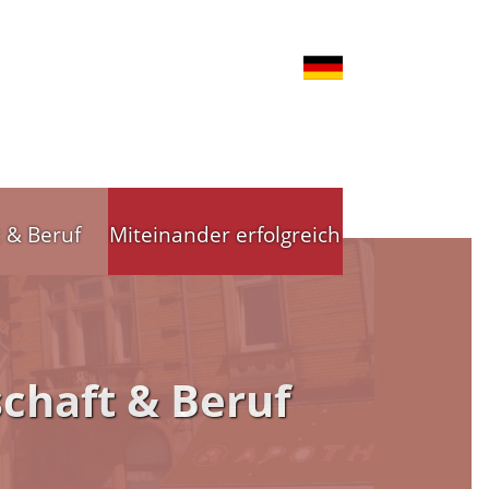
t & Beruf
Miteinander erfolgreich
nd Gewerbe
Stadtleitbild
chaft & Beruf
tsförderung
Stadtleitbild(er)
reibende
Arbeitskreise