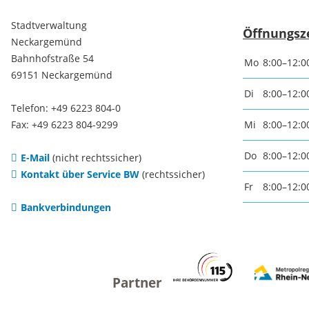
Freizei
Stadtverwaltung
Öffnungsz
Neckargemünd
Amtsblatt / Neckarbote
Bahnhofstraße 54
Freiba
Mo
8:00–12:0
69151 Neckargemünd
Mobilität
Di
8:00–12:0
Radfahr
Telefon: +49 6223 804-0
Fax: +49 6223 804-9299
Mi
8:00–12:0
Wande
Zu Fuß und mit dem Rad
Do
8:00–12:0
E-Mail
(nicht rechtssicher)
Kontakt über Service BW
(rechtssicher)
Ausflug
(E-)Motorisiert
Fr
8:00–12:0
Bankverbindungen
Freizei
Verkehrsanbindung
Freizei
Parken
Begegn