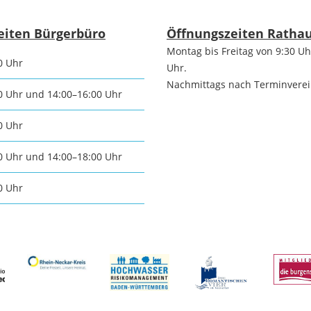
tangebot
Grundste
Führungen
eiten Bürgerbüro
Öffnungszeiten Ratha
Montag bis Freitag von 9:30 Uh
d
0 Uhr
Uhr.
Aktuelle
Stadtspaziergänge
Nachmittags nach Terminvere
0 Uhr und 14:00–16:00 Uhr
Bodenric
en /
Kunst im
0 Uhr
rn
Immobili
öffentlichen Raum
0 Uhr und 14:00–18:00 Uhr
stipps
0 Uhr
Vermietu
Sinnenpfad
Verpacht
t und Sport
Tourismus-
Freien 
Kooperationen
t und
melden
ung