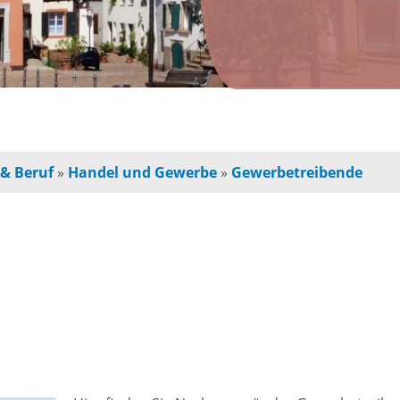
n
Jugendherberge
Freie Ge
indbetreuung
Campingplätze
Einzelha
Freizeitangebot
chulkinder
Innensta
 & Beruf
»
Handel und Gewerbe
»
Gewerbetreibende
Freibad
chule und
Freiräum
terschule
Radfahren /
Bauen
Wandern
ochschule
e
Baustell
Ausflugstipps
rojekte für
Sperrung
und Eltern