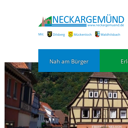
Mit:
Dilsberg
Mückenloch
Waldhilsbach
Nah am Bürger
Er
Bürgerservice
Bildung
Fachbereiche / Mitarbeiter
Kinderg
Kindert
SEPA