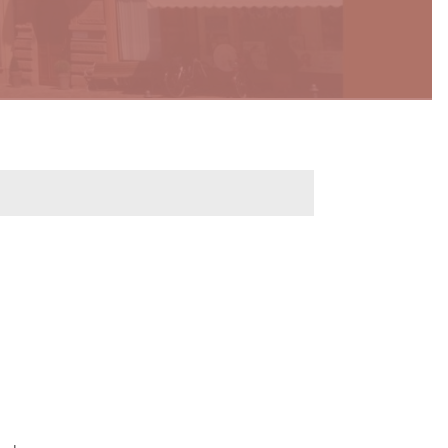
werbeflächen
Freiwilligentage
ndelskonzept
Klimaschutz und -
anpassung
dtberatung
Unser Team fürs
e
Klima
Konzept, Leitbild,
Klimadaten
en und
en
Projekte