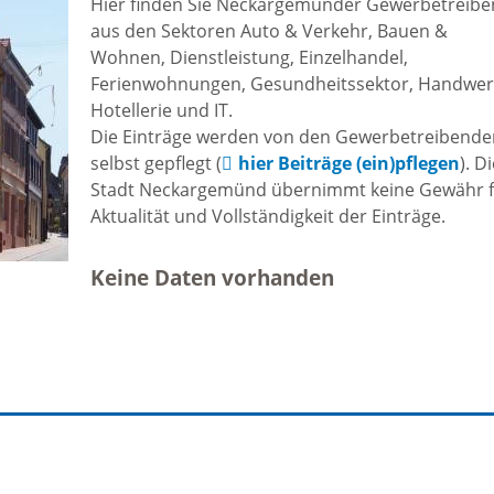
Hier finden Sie Neckargemünder Gewerbetreib
Freizeit und Sport
aus den Sektoren Auto & Verkehr, Bauen &
Bebauun
Wohnen, Dienstleistung, Einzelhandel,
Haltepunkt
Freizeit und
Ferienwohnungen, Gesundheitssektor, Handwer
athaus
Hotellerie und IT.
Flächenn
Begegnung
Die Einträge werden von den Gewerbetreibend
(GVV)
selbst gepflegt (
hier Beiträge (ein)pflegen
). D
m
Stadt Neckargemünd übernimmt keine Gewähr 
Sommer-
Aktualität und Vollständigkeit der Einträge.
Lärmakti
Ferienprogramm
cherei
Keine Daten vorhanden
Feuerweh
Sehenswürdigkeiten
nkt für
e
Glasfase
Altstadt
taltungen
Immobili
Bergfeste Dilsberg