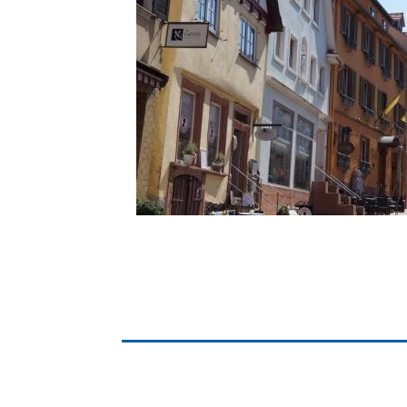
Gremien
Kultur-
Wahlen / Abstimmungen
Altes R
Ortsrecht
Museu
Städtische Finanzen
Stadtbü
Aktuelle Meldungen
Treffpu
Verein
Pressemitteilungen
Verans
Öffentliche
Bekanntmachungen