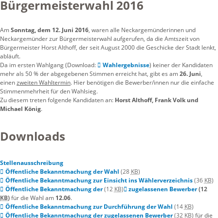
Bürgermeisterwahl 2016
Am
Sonntag, dem 12. Juni 2016
, waren alle Neckargemünderinnen und
Neckargemünder zur Bürgermeisterwahl aufgerufen, da die Amtszeit von
Bürgermeister Horst Althoff, der seit August 2000 die Geschicke der Stadt lenkt,
abläuft.
Da im ersten Wahlgang (Download:
Wahlergebnisse
) keiner der Kandidaten
mehr als 50 % der abgegebenen Stimmen erreicht hat, gibt es am
26. Juni
,
einen
zweiten Wahltermin
. Hier benötigen die Bewerber/innen nur die einfache
Stimmenmehrheit für den Wahlsieg.
Zu diesem treten folgende Kandidaten an:
Horst Althoff, Frank Volk und
Michael König
.
Downloads
Stellenausschreibung
Öffentliche Bekanntmachung der Wahl
(28
KB
)
Öffentliche Bekanntmachung zur Einsicht ins Wählerverzeichnis
(36
KB
)
Öffentliche Bekanntmachung der
(12
KB
)
zugelassenen Bewerber
(12
KB
)
für die Wahl am
12.06
.
Öffentliche Bekanntmachung zur Durchführung der Wahl
(14
KB
)
Öffentliche Bekanntmachung der
zugelassenen Bewerber
(32
KB
)
für die