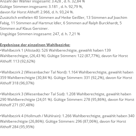
Anzahl der Wähler insgesamt: 3.428 , d. h. 32,84 %
Gültige Stimmen insgesamt: 3.181 , d. h. 92,79 %,
davon für Horst Althoff: 2.966, d. h. 93,24 %.
Zusätzlich entfielen 40 Stimmen auf Heike Geißler, 13 Stimmen auf Joachim
Fabig, 11 Stimmen auf Hartmut Idler, 6 Stimmen auf Ralph Burckhardt, 5
Stimmen auf Klaus Gerstner.
Ungültige Stimmen insgesamt: 247, d. h. 7,21 %
Ergebnisse der einzelnen Wahlbezirke:
•Wahlbezirk 1 (Altstadt): 526 Wahlberechtigte, gewählt haben 139
Wahlberechtigte, (26,43 %). Gültige Stimmen: 122 (87,77%), davon für Horst
Althoff: 113 (92,62%)
•Wahlbezirk 2 (Wiesenbacher Tal Nord): 1.164 Wahlberechtigte, gewählt haben
359 Wahlberechtigte (30,84 %). Gültige Stimmen: 331 (92,2%), davon für Horst
Althoff 318 (96,07%)
•Wahlbezirk 3 (Wiesenbacher Tal Süd): 1.208 Wahlberechtigte, gewählt haben
290 Wahlberechtigte (24,01 %). Gültige Stimmen: 278 (95,86%), davon für Horst
Althoff 271 (97,48%)
•Wahlbezirk 4 (Hollmuth / Mühlrain): 1.266 Wahlberechtigte, gewählt haben 340
Wahlberechtigte (26,86%). Gültige Stimmen: 296 (87,06%), davon für Horst
Althoff 284 (95,95%)