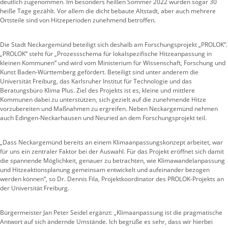
deutlich zugenommen. Im besonders heißen Sommer 2022 wurden sogar 30
heiße Tage gezählt. Vor allem die dicht bebaute Altstadt, aber auch mehrere
Ortsteile sind von Hitzeperioden zunehmend betroffen.
Die Stadt Neckargemünd beteiligt sich deshalb am Forschungsprojekt „PROLOK“.
„PROLOK“ steht für „Prozessschema für lokalspezifische Hitzeanpassung in
kleinen Kommunen“ und wird vom Ministerium für Wissenschaft, Forschung und
Kunst Baden-Württemberg gefördert. Beteiligt sind unter anderem die
Universität Freiburg, das Karlsruher Institut für Technologie und das
Beratungsbüro Klima Plus. Ziel des Projekts ist es, kleine und mittlere
Kommunen dabei zu unterstützen, sich gezielt auf die zunehmende Hitze
vorzubereiten und Maßnahmen zu ergreifen. Neben Neckargemünd nehmen
auch Edingen-Neckarhausen und Neuried an dem Forschungsprojekt teil.
„Dass Neckargemünd bereits an einem Klimaanpassungskonzept arbeitet, war
für uns ein zentraler Faktor bei der Auswahl. Für das Projekt eröffnet sich damit
die spannende Möglichkeit, genauer zu betrachten, wie Klimawandelanpassung
und Hitzeaktionsplanung gemeinsam entwickelt und aufeinander bezogen
werden können“, so Dr. Dennis Fila, Projektkoordinator des PROLOK-Projekts an
der Universität Freiburg.
Bürgermeister Jan Peter Seidel ergänzt: „Klimaanpassung ist die pragmatische
Antwort auf sich ändernde Umstände. Ich begrüße es sehr, dass wir hierbei