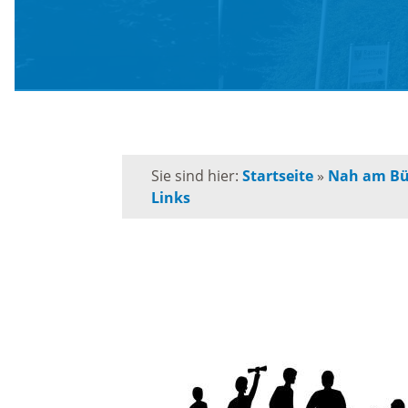
Schule
Behörden-Wegweiser
Schulk
Versorgung / Entsorgung
für
Grunds
Soziales / Notruftafel
Sie sind hier:
Startseite
»
Nah am Bü
Links
Musiks
E-Rechnung
Orches
Kommunalpolitik
Volksh
Bürgermeister
Förderp
Kinder 