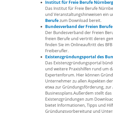
Institut für Freie Berufe Nürnber
Freizei
Das Institut für Freie Berufe Nürnb
und Veranstaltungshinweisen ein 
Amtsblatt / Neckarbote
Berufe
zum Download bereit.
Freiba
Bundesverband der Freien Berufe
Der Bundesverband der Freien Beru
Mobilität
freien Berufe und vertritt deren 
Radfahr
finden Sie im Onlineauftritt des BF
Wande
Zu Fuß und mit dem Rad
Freiberufler.
Existenzgründungsportal des Bun
Das Existenzgründungsportal bünd
Ausflug
(E-)Motorisiert
und weitere Praxishilfen rund um d
Expertenforum. Hier können Grün
Unternehmer zu allen Aspekten der 
Freizei
Verkehrsanbindung
etwa zur Gründungsförderung, zur 
Businessplans.Außerdem stellt das 
Existenzgründungen zum Download b
Freizei
Parken
bietet Informationen, Tipps und H
Begegn
Gründungsvorbereitung und Unte