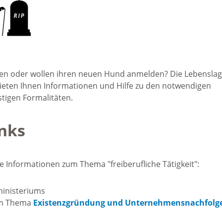
Freizeit und Sport
Bebauun
Haltepunkt
Freizeit und
athaus
Flächenn
Begegnung
(GVV)
en oder wollen ihren neuen Hund anmelden? Die Lebensla
m
ieten Ihnen Informationen und Hilfe zu den notwendigen
Sommer-
igen Formalitäten.
Lärmakti
Ferienprogramm
cherei
nks
Feuerweh
Sehenswürdigkeiten
nkt für
e Informationen zum Thema "freiberufliche Tätigkeit":
e
Glasfase
Altstadt
ministeriums
taltungen
zum Thema
Existenzgründung und Unternehmensnachfolg
Immobili
Bergfeste Dilsberg