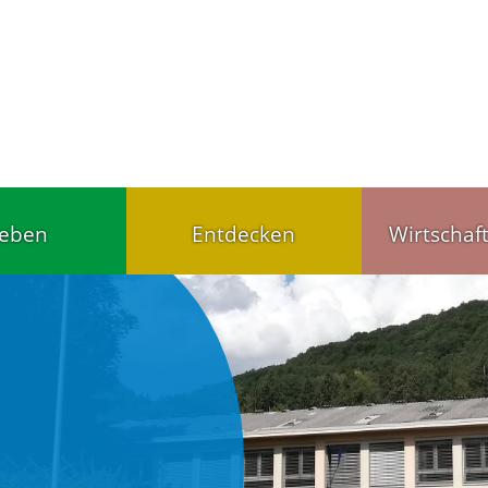
leben
Entdecken
Wirtschaf
Tourist-Info
Handel u
ärten,
Gut schlafen, gut
Wirtschaf
agesstätten
essen
Gewerbet