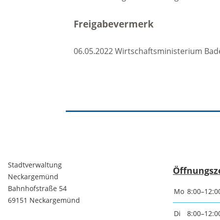
Baustellen und Sperrungen
Freigabevermerk
Somme
Tunnelsperrungen
Ferien
06.05.2022 Wirtschaftsministerium B
Hochwasser und Starkregen
Märkte
Starkregenrisikomanagement
Woche
Hochwassermanagement
Französ
Stadtverwaltung
Öffnungsz
Neckargemünd
Hochwasserschutz
Bohrer
Bahnhofstraße 54
Mo
8:00–12:0
Waldhilsbach
Kathar
69151 Neckargemünd
Di
8:00–12:0