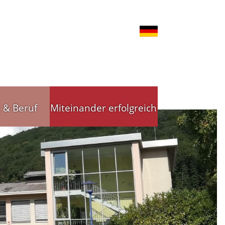
t & Beruf
Miteinander erfolgreich
nd Gewerbe
Stadtleitbild
tsförderung
Stadtleitbild(er)
reibende
Arbeitskreise