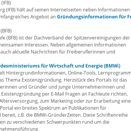
g
(IFB)
tangebot
erg (IFB) hält auf seinen Internetseiten neben Informationen
Grundste
Führungen
umfangreiches Angebot an
Gründungsinformationen für F
d
Aktuelle
(BFB)
Stadtspaziergänge
fe (BFB) ist der Dachverband der Spitzenvereinigungen der
Bodenric
gemeinsamen Interessen. Neben allgemeinen Informationen
en /
B auch aktuelle Nachrichten für Freiberuflerinnen und
Kunst im
rn
Immobili
öffentlichen Raum
desministeriums für Wirtschaft und Energie (BMWi)
elt Hintergrundinformationen, Online-Tools, Lernprogram
stipps
as Thema Existenzgründung. Herzstück des Portals ist das
Vermietu
Sinnenpfad
derinnen und Gründer und junge Unternehmerinnen und
Verpacht
Existenzgründung per E-Mail Fragen an Fachleute richten,
t und Sport
Altersversorgung, zum Marketing oder zur Erarbeitung eine
Tourismus-
Portal ein breites Spektrum an Publikationen für
Freien 
Kooperationen
ereit, z.B. die BMWi-GründerZeiten. Diese Schriftenreihe
t und
ilfen zu verschiedenen Schwerpunkten rund um die
melden
ung
rnehmensführung.