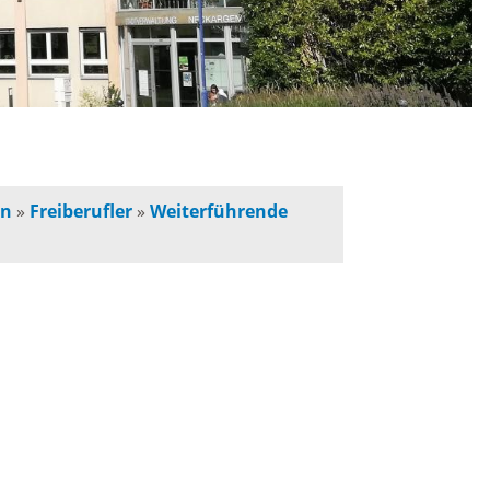
werbeflächen
Freiwilligentage
ndelskonzept
Klimaschutz und -
anpassung
dtberatung
en
»
Freiberufler
»
Weiterführende
Unser Team fürs
e
Klima
Konzept, Leitbild,
Klimadaten
en und
en
Projekte