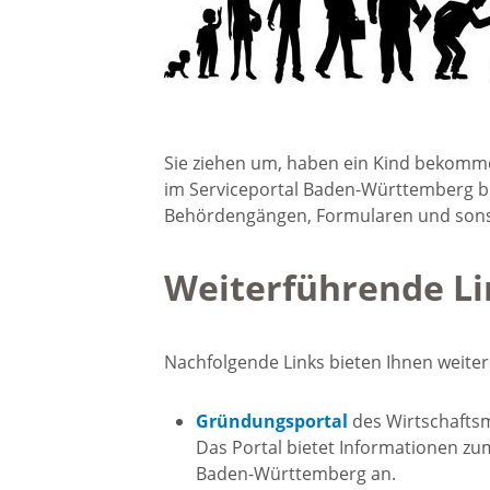
Gremien
Kultur-
Wahlen / Abstimmungen
Altes R
Ortsrecht
Sie ziehen um, haben ein Kind bekomm
Museu
im Serviceportal Baden-Württemberg b
Behördengängen, Formularen und sonst
Städtische Finanzen
Stadtbü
Weiterführende Li
Aktuelle Meldungen
Treffpu
Nachfolgende Links bieten Ihnen weiter
Verein
Pressemitteilungen
Gründungsportal
des Wirtschafts
Verans
Öffentliche
Das Portal bietet Informationen 
Baden-Württemberg an.
Bekanntmachungen