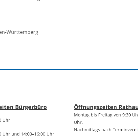
Die romantischen
Freiwilli
Vier
r-
programm
aden-Württemberg
Ausschre
Die Burgenstraße
Ausschre
Naturpark
Neckartal-
nmarkt
Immobili
Odenwald
ischer Markt
Konzessi
TG Odenwald
eiten Bürgerbüro
Öffnungszeiten Ratha
- und
Montag bis Freitag von 9:30 Uh
Arbeitgeb
0 Uhr
MRN "Wo sonst"
Uhr.
inenmarkt
Nachmittags nach Terminvere
0 Uhr und 14:00–16:00 Uhr