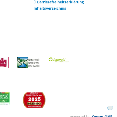
m & Ausbildung
Romeno
Barrierefreiheitserklärung
Inhaltsverzeichnis
Waltsch
GVV und weitere
Netzwerke
AZV Heidelberg
AZV Im Hollmuth
ZV
Hochwasserschutz
powered by
Komm.ONE