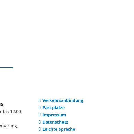
Waldhilsbach
ge Mietumfrage
Partnerstädte
ibungen
Gelebte
ibungen
Städtepartnerschaft
en
Evian-les-Bains
onen
Jindrichuv Hradec
Verkehrsanbindung
us
Parkplätze
r bis 12:00
er Stadt
Impressum
Missoula, Montana
Datenschutz
inbarung.
Leichte Sprache