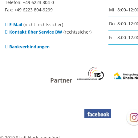
Telefon: +49 6223 804-0
Notfallvorsorge
Weihna
Fax: +49 6223 804-9299
Mi
8:00–12:0
Do
8:00–12:0
E-Mail
(nicht rechtssicher)
Ukraine-Flüchtlinge
Kirche
Kontakt über Service BW
(rechtssicher)
Fr
8:00–12:0
religiös
Bankverbindungen
Gemein
Evangel
Kirche
Katholi
Kirche
© 2019 Stadt Neckargemünd