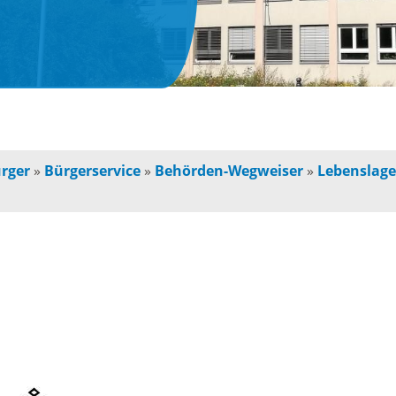
n
Jugendherberge
Freie Ge
indbetreuung
Campingplätze
Einzelha
Freizeitangebot
chulkinder
Innensta
rger
»
Bürgerservice
»
Behörden-Wegweiser
»
Lebenslag
Freibad
chule und
Freiräum
terschule
Radfahren /
Bauen
Wandern
ochschule
Baustell
Ausflugstipps
rojekte für
Sperrung
und Eltern