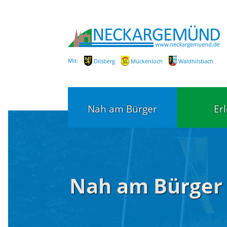
Mit:
Dilsberg
Mückenloch
Waldhilsbach
Nah am Bürger
Er
Bürgerservice
Bildung
Nah am Bürger
Fachbereiche / Mitarbeiter
Kinderg
Kindert
SEPA