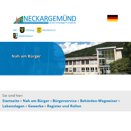
Mit:
Dilsberg
Mückenloch
Waldhilsbach
Nah am Bürger
Sie sind hier:
Startseite
»
Nah am Bürger
»
Bürgerservice
»
Behörden-Wegweiser
»
Lebenslagen
»
Gewerbe
»
Register und Rollen