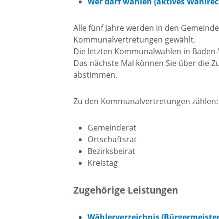
Wer darf wählen (aktives Wahlrec
Freizei
Alle fünf Jahre werden in den Gemeinde
Amtsblatt / Neckarbote
Kommunalvertretungen gewählt.
Freiba
Die letzten Kommunalwahlen in Baden-W
Das nächste Mal können Sie über die
Mobilität
abstimmen.
Radfahr
Wande
Zu Fuß und mit dem Rad
Zu den Kommunalvertretungen zählen:
Gemeinderat
Ausflug
(E-)Motorisiert
Ortschaftsrat
Bezirksbeirat
Freizei
Kreistag
Verkehrsanbindung
Zugehörige Leistungen
Freizei
Parken
Begegn
Wählerverzeichnis (Bürgermeiste