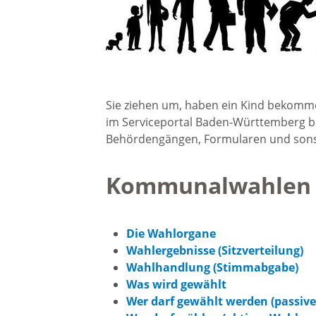
Gremien
Kultur-
Wahlen / Abstimmungen
Altes R
Ortsrecht
Sie ziehen um, haben ein Kind bekomm
Museu
im Serviceportal Baden-Württemberg b
Behördengängen, Formularen und sonst
Städtische Finanzen
Stadtbü
Kommunalwahlen
Aktuelle Meldungen
Treffpu
Die Wahlorgane
Verein
Pressemitteilungen
Wahlergebnisse (Sitzverteilung)
Wahlhandlung (Stimmabgabe)
Verans
Was wird gewählt
Öffentliche
Wer darf gewählt werden (passive
Bekanntmachungen