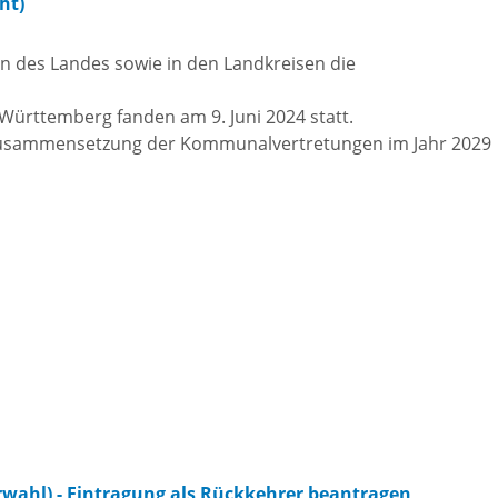
ht)
tangebot
Grundste
Führungen
n des Landes sowie in den Landkreisen die
d
Aktuelle
ürttemberg fanden am 9. Juni 2024 statt.
Stadtspaziergänge
 Zusammensetzung der Kommunalvertretungen im Jahr 2029
Bodenric
en /
Kunst im
rn
Immobili
öffentlichen Raum
stipps
Vermietu
Sinnenpfad
Verpacht
t und Sport
Tourismus-
Freien 
Kooperationen
t und
melden
ung
rwahl) - Eintragung als Rückkehrer beantragen