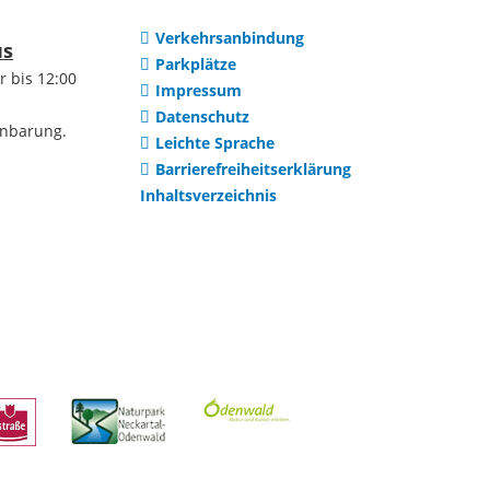
m & Ausbildung
Romeno
Verkehrsanbindung
us
Parkplätze
r bis 12:00
Waltsch
Impressum
Datenschutz
inbarung.
Leichte Sprache
GVV und weitere
Barrierefreiheitserklärung
Inhaltsverzeichnis
Netzwerke
AZV Heidelberg
AZV Im Hollmuth
ZV
Hochwasserschutz