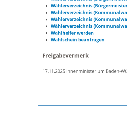
Wählerverzeichnis (Bürgermeister
Baustellen und Sperrungen
Wählerverzeichnis (Kommunalwahl
Somme
Wählerverzeichnis (Kommunalwah
Wählerverzeichnis (Kommunalwahl
Tunnelsperrungen
Ferien
Wahlhelfer werden
Wahlschein beantragen
Hochwasser und Starkregen
Märkte
Freigabevermerk
Starkregenrisikomanagement
Woche
17.11.2025 Innenministerium Baden-W
Hochwassermanagement
Französ
Hochwasserschutz
Bohrer
Waldhilsbach
Kathar