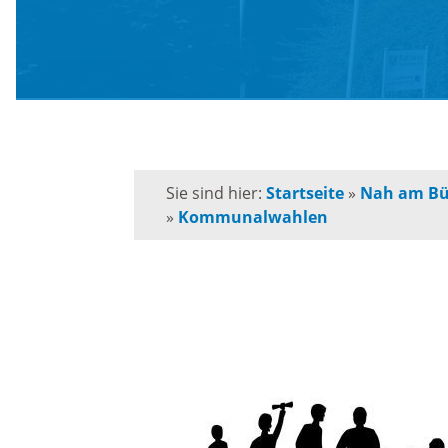
Schule
Behörden-Wegweiser
Schulk
Versorgung / Entsorgung
für
Grunds
Soziales / Notruftafel
Sie sind hier:
Startseite
»
Nah am Bü
»
Kommunalwahlen
Musiks
E-Rechnung
Orches
Kommunalpolitik
Volksh
Bürgermeister
Förderp
Kinder 