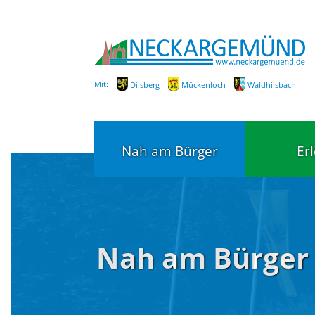
Mit:
Dilsberg
Mückenloch
Waldhilsbach
Nah am Bürger
Er
Bürgerservice
Bildung
Nah am Bürger
Fachbereiche / Mitarbeiter
Kinderg
Kindert
SEPA