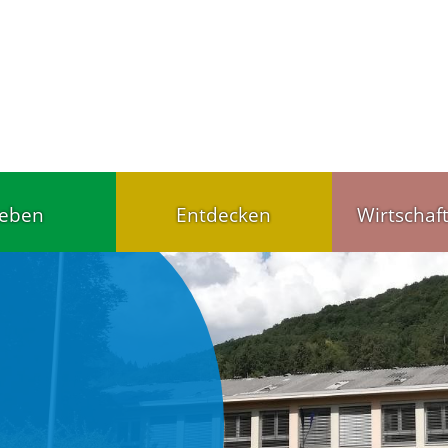
leben
Entdecken
Wirtschaf
Tourist-Info
Handel u
ärten,
Gut schlafen, gut
Wirtschaf
agesstätten
essen
Gewerbet