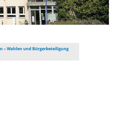
werbeflächen
Freiwilligentage
ndelskonzept
Klimaschutz und -
anpassung
dtberatung
en
»
Wahlen und Bürgerbeteiligung
Unser Team fürs
e
Klima
Konzept, Leitbild,
Klimadaten
en und
en
Projekte