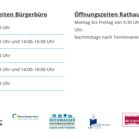
Praktiku
Stadtgeschichte
chtsmarkt
eiten Bürgerbüro
Öffnungszeiten Ratha
Neckargemünds
Montag bis Freitag von 9:30 Uh
0 Uhr
n und
Uhr.
Nachmittags nach Terminvere
Ortswappen
e
0 Uhr und 14:00–16:00 Uhr
Neckargemünd
schaften
0 Uhr
0 Uhr und 14:00–18:00 Uhr
Historie in Zahlen
ische
0 Uhr
ngemeinden
Stadtarchiv
sche
ngemeinden