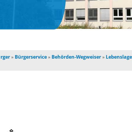
n
Jugendherberge
Freie Ge
indbetreuung
Campingplätze
Einzelha
Freizeitangebot
chulkinder
Innensta
rger
»
Bürgerservice
»
Behörden-Wegweiser
»
Lebenslag
Freibad
chule und
Freiräum
terschule
Radfahren /
Bauen
Wandern
ochschule
Baustell
Ausflugstipps
rojekte für
Sperrung
und Eltern