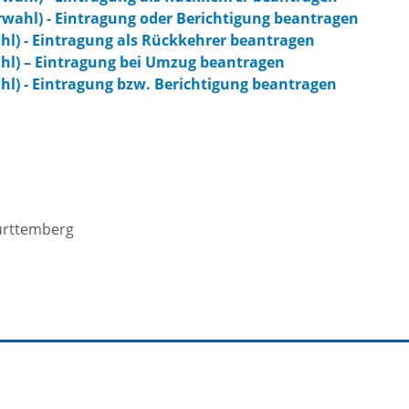
Die romantischen
wahl) - Eintragung oder Berichtigung beantragen
Freiwilli
) - Eintragung als Rückkehrer beantragen
Vier
r-
l) – Eintragung bei Umzug beantragen
) - Eintragung bzw. Berichtigung beantragen
programm
Ausschre
Die Burgenstraße
Ausschre
Naturpark
Neckartal-
nmarkt
Immobili
ürttemberg
Odenwald
ischer Markt
Konzessi
TG Odenwald
- und
Arbeitgeb
MRN "Wo sonst"
inenmarkt