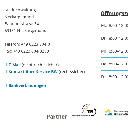
Notfallvorsorge
Weihna
Stadtverwaltung
Öffnungsz
Neckargemünd
Bahnhofstraße 54
Mo
8:00–12:0
Ukraine-Flüchtlinge
Kirche
69151 Neckargemünd
religiös
Di
8:00–12:0
Telefon: +49 6223 804-0
Gemein
Fax: +49 6223 804-9299
Mi
8:00–12:0
Do
8:00–12:0
E-Mail
(nicht rechtssicher)
Evangel
Kontakt über Service BW
(rechtssicher)
Fr
8:00–12:0
Kirche
Bankverbindungen
Katholi
Kirche