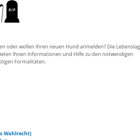
Freizeit und Sport
Bebauun
Haltepunkt
Freizeit und
athaus
Flächenn
Begegnung
(GVV)
en oder wollen ihren neuen Hund anmelden? Die Lebensla
m
ieten Ihnen Informationen und Hilfe zu den notwendigen
Sommer-
igen Formalitäten.
Lärmakti
Ferienprogramm
cherei
Feuerweh
Sehenswürdigkeiten
nkt für
e
Glasfase
Altstadt
taltungen
Immobili
Bergfeste Dilsberg
s Wahlrecht)