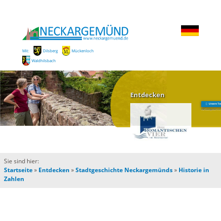
Mit:
Dilsberg
Mückenloch
Waldhilsbach
Entdecken
Unsere To
mit Gastgeberver
Sie sind hier:
Startseite
»
Entdecken
»
Stadtgeschichte Neckargemünds
»
Historie in
Zahlen