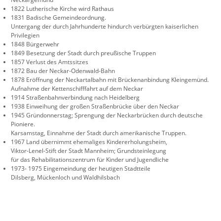
1822 Lutherische Kirche wird Rathaus
1831 Badische Gemeindeordnung.
Untergang der durch Jahrhunderte hindurch verbürgten kaiserlichen
Privilegien
1848 Bürgerwehr
1849 Besetzung der Stadt durch preußische Truppen
1857 Verlust des Amtssitzes
1872 Bau der Neckar-Odenwald-Bahn
1878 Eröffnung der Neckartalbahn mit Brückenanbindung Kleingemünd.
Aufnahme der Kettenschifffahrt auf dem Neckar
1914 Straßenbahnverbindung nach Heidelberg
1938 Einweihung der großen Straßenbrücke über den Neckar
1945 Gründonnerstag; Sprengung der Neckarbrücken durch deutsche
Pioniere.
Karsamstag, Einnahme der Stadt durch amerikanische Truppen.
1967 Land übernimmt ehemaliges Kindererholungsheim,
Viktor-Lenel-Stift der Stadt Mannheim; Grundsteinlegung
für das Rehabilitationszentrum für Kinder und Jugendliche
1973- 1975 Eingemeindung der heutigen Stadtteile
Dilsberg, Mückenloch und Waldhilsbach