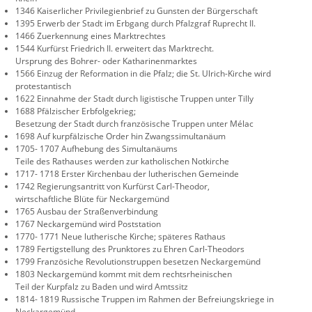
1346 Kaiserlicher Privilegienbrief zu Gunsten der Bürgerschaft
1395 Erwerb der Stadt im Erbgang durch Pfalzgraf Ruprecht II.
1466 Zuerkennung eines Marktrechtes
1544 Kurfürst Friedrich II. erweitert das Marktrecht.
Ursprung des Bohrer- oder Katharinenmarktes
1566 Einzug der Reformation in die Pfalz; die St. Ulrich-Kirche wird
protestantisch
1622 Einnahme der Stadt durch ligistische Truppen unter Tilly
1688 Pfälzischer Erbfolgekrieg;
Besetzung der Stadt durch französische Truppen unter Mélac
1698 Auf kurpfälzische Order hin Zwangssimultanäum
1705- 1707 Aufhebung des Simultanäums
Teile des Rathauses werden zur katholischen Notkirche
1717- 1718 Erster Kirchenbau der lutherischen Gemeinde
1742 Regierungsantritt von Kurfürst Carl-Theodor,
wirtschaftliche Blüte für Neckargemünd
1765 Ausbau der Straßenverbindung
1767 Neckargemünd wird Poststation
1770- 1771 Neue lutherische Kirche; späteres Rathaus
1789 Fertigstellung des Prunktores zu Ehren Carl-Theodors
1799 Französiche Revolutionstruppen besetzen Neckargemünd
1803 Neckargemünd kommt mit dem rechtsrheinischen
Teil der Kurpfalz zu Baden und wird Amtssitz
1814- 1819 Russische Truppen im Rahmen der Befreiungskriege in
Neckargemünd