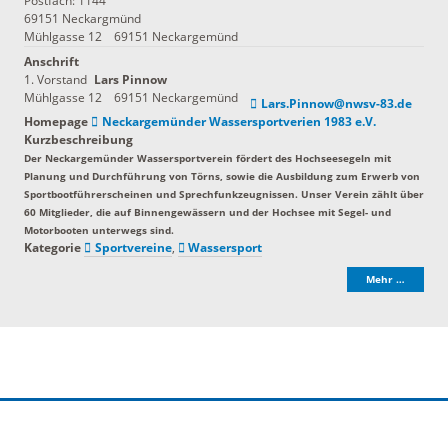
Postfach: 1144
69151 Neckargmünd
Mühlgasse 12
69151
Neckargemünd
Anschrift
1. Vorstand
Lars
Pinnow
Mühlgasse 12
69151
Neckargemünd
Lars.Pinnow@nwsv-83.de
Homepage
Neckargemünder Wassersportverien 1983 e.V.
Kurzbeschreibung
Der Neckargemünder Wassersportverein fördert des Hochseesegeln mit
Planung und Durchführung von Törns, sowie die Ausbildung zum Erwerb von
Sportbootführerscheinen und Sprechfunkzeugnissen. Unser Verein zählt über
60 Mitglieder, die auf Binnengewässern und der Hochsee mit Segel- und
Motorbooten unterwegs sind.
Kategorie
Sportvereine
,
Wassersport
Mehr …