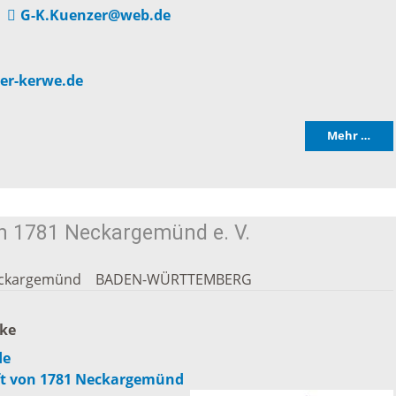
Praktiku
G-K.Kuenzer@web.de
Stadtgeschichte
chtsmarkt
Neckargemünds
r-kerwe.de
n und
Ortswappen
e
Mehr …
Neckargemünd
schaften
Historie in Zahlen
ische
n 1781 Neckargemünd e. V.
ngemeinden
Stadtarchiv
ckargemünd
BADEN-WÜRTTEMBERG
sche
ke
ngemeinden
de
ft von 1781 Neckargemünd