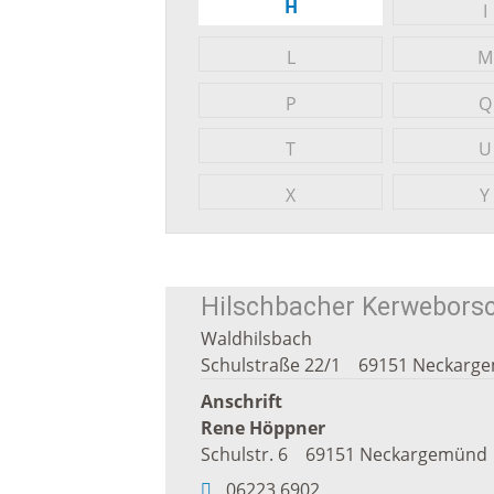
H
I
Freizei
L
M
Amtsblatt / Neckarbote
Freiba
P
Q
Mobilität
T
U
Radfahr
X
Y
Wande
Zu Fuß und mit dem Rad
Ausflug
(E-)Motorisiert
Hilschbacher Kerweborsch
Waldhilsbach
Schulstraße 22/1
69151
Neckarg
Freizei
Verkehrsanbindung
Anschrift
Rene
Höppner
Freizei
Parken
Schulstr. 6
69151
Neckargemünd
Begegn
06223 6902