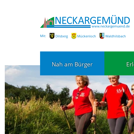
Mit:
Dilsberg
Mückenloch
Waldhilsbach
Nah am Bürger
Er
Bürgerservice
Bildung
Fachbereiche / Mitarbeiter
Kinderg
Kindert
SEPA