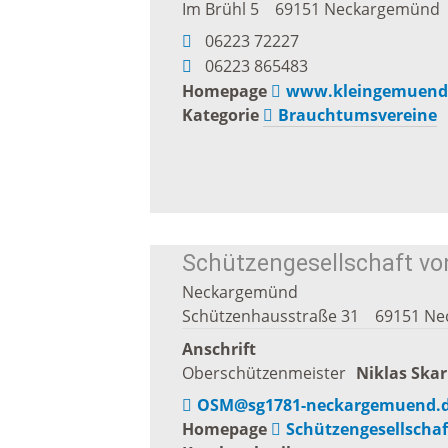
Im Brühl 5
69151
Neckargemünd
Notfallvorsorge
Weihna
06223 72227
06223 865483
Homepage
www.kleingemuende
Ukraine-Flüchtlinge
Kirche
Kategorie
Brauchtumsvereine
religiös
Gemein
Evangel
Schützengesellschaft vo
Kirche
Neckargemünd
Schützenhausstraße 31
69151
Ne
Katholi
Anschrift
Oberschützenmeister
Niklas
Skar
Kirche
OSM@sg1781-neckargemuend.
Homepage
Schützengesellscha