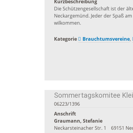
Ökumen
Kurzbeschreibung
Die Schützengesellschaft ist der ält
Kirche
Neckargemünd. Jeder der Spaß am S
wilkommen.
Neuapo
Kategorie
Brauchtumsvereine
,
Kirche
Sommertagskomitee Kl
06223/1396
Anschrift
Graumann, Stefanie
Neckarsteinacher Str. 1
69151
Ne