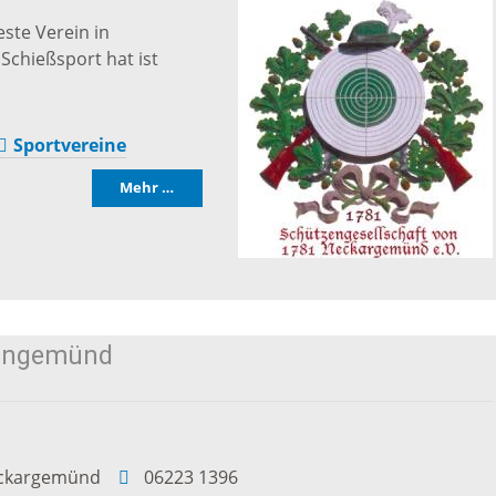
isches
este Verein in
nzentrum
chießsport hat ist
stolische
Sportvereine
ngemeinden
Mehr …
eingemünd
ckargemünd
06223 1396