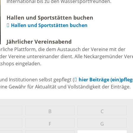
International bis zu den Wassersportfreunden.
Freizeit und Sport
Bebauun
Haltepunkt
Hallen und Sportstätten buchen
Freizeit und
Hallen und Sportstätten buchen
athaus
Flächenn
Begegnung
Jährlicher Vereinsabend
(GVV)
m
rliche Plattform, die dem Austausch der Vereine mit der
Sommer-
der Vereine untereinander dient. Alle Neckargemünder Ver
Lärmakti
kshops eingeladen.
Ferienprogramm
cherei
d Institutionen selbst gepflegt (
hier Beiträge (ein)pfle
Feuerweh
Sehenswürdigkeiten
e Gewähr für Aktualität und Vollständigkeit der Einträge.
nkt für
e
Glasfase
Altstadt
B
C
taltungen
Immobili
F
G
Bergfeste Dilsberg