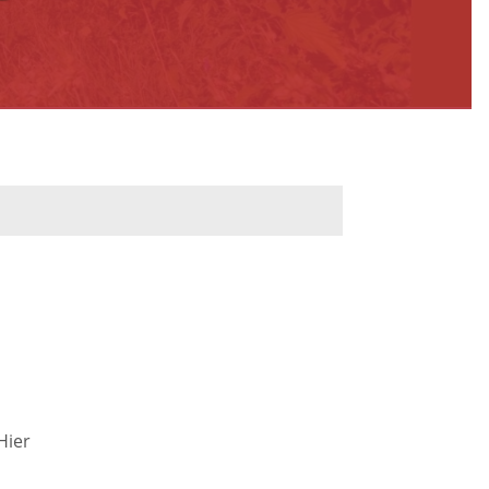
werbeflächen
Freiwilligentage
ndelskonzept
Klimaschutz und -
anpassung
dtberatung
Unser Team fürs
e
Klima
Konzept, Leitbild,
Klimadaten
en und
Hier
en
Projekte