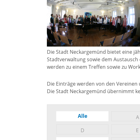
Gremien
Kultur-
Wahlen / Abstimmungen
Altes R
Ortsrecht
Museu
Die Stadt Neckargemünd bietet eine jäh
Stadtverwaltung sowie dem Austausch 
Städtische Finanzen
werden zu einem Treffen sowie zu Wor
Stadtbü
Die Einträge werden von den Vereinen un
Aktuelle Meldungen
Die Stadt Neckargemünd übernimmt kein
Treffpu
Verein
Pressemitteilungen
Alle
A
Verans
Öffentliche
D
E
Bekanntmachungen