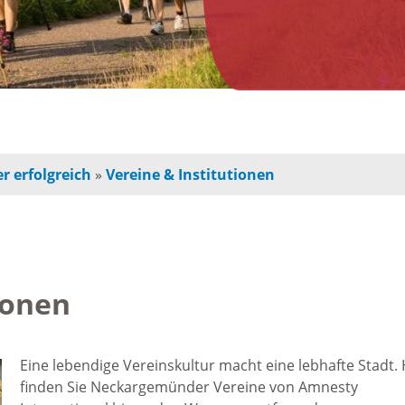
n
Jugendherberge
Freie Ge
indbetreuung
Campingplätze
Einzelha
Freizeitangebot
chulkinder
Innensta
r erfolgreich
»
Vereine & Institutionen
Freibad
chule und
Freiräum
terschule
Radfahren /
Bauen
Wandern
ionen
ochschule
Baustell
Ausflugstipps
rojekte für
Eine lebendige Vereinskultur macht eine lebhafte Stadt. 
Sperrung
finden Sie Neckargemünder Vereine von Amnesty
und Eltern