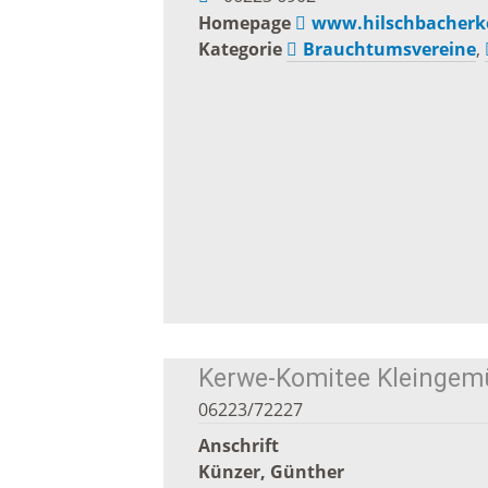
Homepage
www.hilschbacherk
Baustellen und Sperrungen
Kategorie
Brauchtumsvereine
,
Somme
Tunnelsperrungen
Ferien
Hochwasser und Starkregen
Märkte
Starkregenrisikomanagement
Woche
Hochwassermanagement
Französ
Kerwe-Komitee Kleingemü
Hochwasserschutz
Bohrer
06223/72227
Waldhilsbach
Kathar
Anschrift
Künzer, Günther