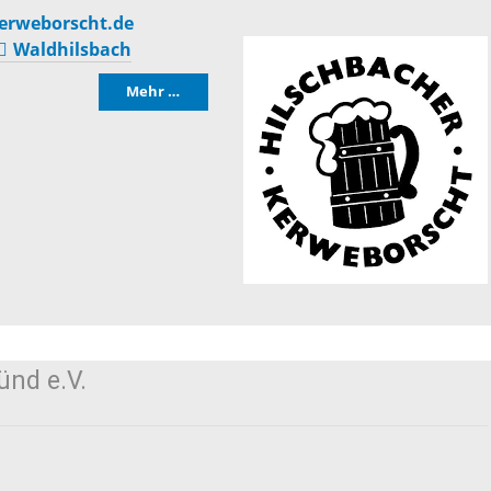
Die romantischen
erweborscht.de
Freiwilli
Waldhilsbach
Vier
r-
Mehr …
programm
Ausschre
Die Burgenstraße
Ausschre
Naturpark
Neckartal-
nmarkt
Immobili
Odenwald
ischer Markt
Konzessi
TG Odenwald
nd e.V.
- und
Arbeitgeb
MRN "Wo sonst"
inenmarkt