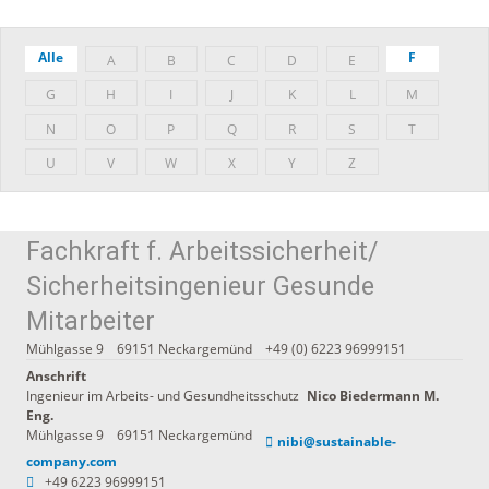
Alle
F
A
B
C
D
E
G
H
I
J
K
L
M
N
O
P
Q
R
S
T
U
V
W
X
Y
Z
Fachkraft f. Arbeitssicherheit/
Sicherheitsingenieur Gesunde
Mitarbeiter
Mühlgasse 9
69151
Neckargemünd
+49 (0) 6223 96999151
Anschrift
Ingenieur im Arbeits- und Gesundheitsschutz
Nico
Biedermann M.
Eng.
Mühlgasse 9
69151
Neckargemünd
nibi@sustainable-
company.com
+49 6223 96999151