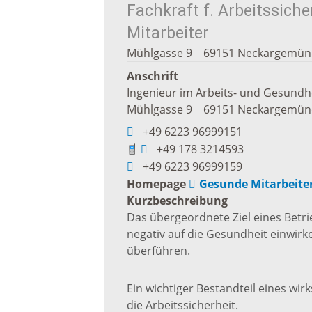
Fachkraft f. Arbeitssich
Freizei
Mitarbeiter
Amtsblatt / Neckarbote
Mühlgasse 9
69151
Neckargemün
Freiba
Anschrift
Mobilität
Ingenieur im Arbeits- und Gesundh
Radfahr
Mühlgasse 9
69151
Neckargemün
+49 6223 96999151
Wande
Zu Fuß und mit dem Rad
+49 178 3214593
+49 6223 96999159
Ausflug
Homepage
Gesunde Mitarbeiter
(E-)Motorisiert
Kurzbeschreibung
Das übergeordnete Ziel eines Betr
Freizei
negativ auf die Gesundheit einwirk
Verkehrsanbindung
überführen.
Freizei
Parken
Ein wichtiger Bestandteil eines 
Begegn
die Arbeitssicherheit.