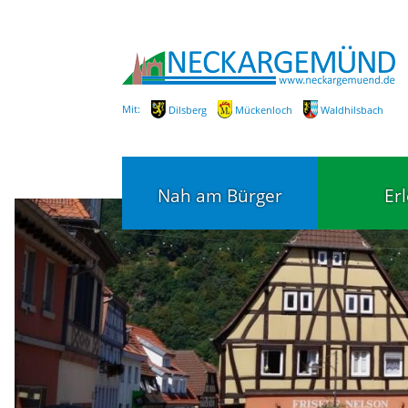
Mit:
Dilsberg
Mückenloch
Waldhilsbach
Nah am Bürger
Er
Bürgerservice
Bildung
Fachbereiche / Mitarbeiter
Kinderg
Kindert
SEPA