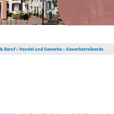
n
Jugendherberge
Freie Ge
indbetreuung
Campingplätze
Einzelha
Freizeitangebot
chulkinder
Innensta
 & Beruf
»
Handel und Gewerbe
»
Gewerbetreibende
Freibad
chule und
Freiräum
terschule
Radfahren /
Bauen
Wandern
ochschule
e
Baustell
Ausflugstipps
rojekte für
Sperrung
und Eltern