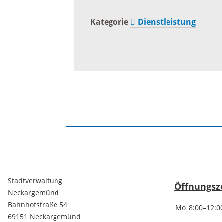
Baustellen und Sperrungen
Kategorie
Dienstleistung
Somme
Tunnelsperrungen
Ferien
Hochwasser und Starkregen
Märkte
Starkregenrisikomanagement
Woche
Hochwassermanagement
Französ
Hochwasserschutz
Stadtverwaltung
Bohrer
Öffnungsz
Neckargemünd
Waldhilsbach
Kathar
Bahnhofstraße 54
Mo
8:00–12:0
69151 Neckargemünd