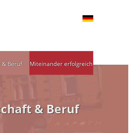
t & Beruf
Miteinander erfolgreich
nd Gewerbe
Stadtleitbild
chaft & Beruf
tsförderung
Stadtleitbild(er)
reibende
Arbeitskreise