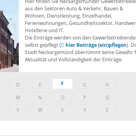
Hier finden Sie Neckargemünder Gewerbetreib
Freizeit und Sport
aus den Sektoren Auto & Verkehr, Bauen &
Bebauun
Wohnen, Dienstleistung, Einzelhandel,
Haltepunkt
Freizeit und
Ferienwohnungen, Gesundheitssektor, Handwer
athaus
Hotellerie und IT.
Flächenn
Begegnung
Die Einträge werden von den Gewerbetreibend
(GVV)
selbst gepflegt (
hier Beiträge (ein)pflegen
). D
m
Stadt Neckargemünd übernimmt keine Gewähr 
Sommer-
Aktualität und Vollständigkeit der Einträge.
Lärmakti
Ferienprogramm
cherei
F
Feuerweh
D
E
G
H
Sehenswürdigkeiten
nkt für
M
N
O
P
Q
e
Glasfase
Altstadt
V
W
X
Y
Z
taltungen
Immobili
Bergfeste Dilsberg