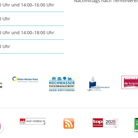
Praktiku
Nachmittags nach Terminvere
0 Uhr und 14:00–16:00 Uhr
Stadtgeschichte
chtsmarkt
Neckargemünds
0 Uhr
n und
0 Uhr und 14:00–18:00 Uhr
Ortswappen
e
0 Uhr
Neckargemünd
schaften
Historie in Zahlen
ische
ngemeinden
Stadtarchiv
sche
ngemeinden