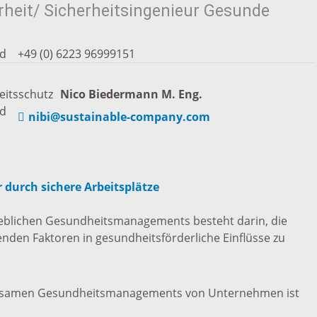
erheit/ Sicherheitsingenieur Gesunde
tangebot
Grundste
Führungen
d
+49 (0) 6223 96999151
d
Aktuelle
Stadtspaziergänge
eitsschutz
Nico
Biedermann M. Eng.
Bodenric
en /
d
nibi@sustainable-company.com
Kunst im
rn
Immobili
öffentlichen Raum
stipps
 durch sichere Arbeitsplätze
Vermietu
Sinnenpfad
ieblichen Gesundheitsmanagements besteht darin, die
Verpacht
t und Sport
enden Faktoren in gesundheitsförderliche Einflüsse zu
Tourismus-
Freien 
Kooperationen
t und
wirksamen Gesundheitsmanagements von Unternehmen ist
melden
ung