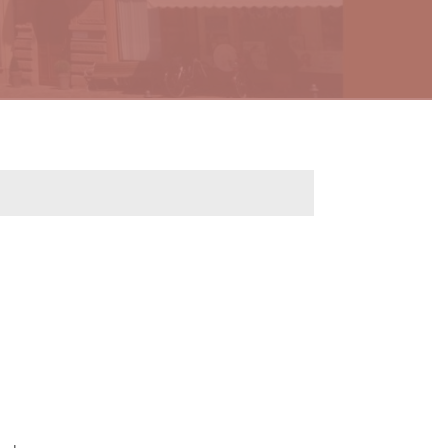
werbeflächen
Freiwilligentage
ndelskonzept
Klimaschutz und -
anpassung
dtberatung
Unser Team fürs
e
Klima
Konzept, Leitbild,
Klimadaten
en und
en
Projekte