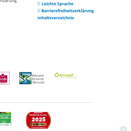
m & Ausbildung
inbarung.
Romeno
Leichte Sprache
Barrierefreiheitserklärung
Inhaltsverzeichnis
Waltsch
GVV und weitere
Netzwerke
AZV Heidelberg
AZV Im Hollmuth
ZV
Hochwasserschutz