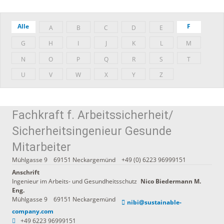
Alle
F
A
B
C
D
E
G
H
I
J
K
L
M
N
O
P
Q
R
S
T
U
V
W
X
Y
Z
Fachkraft f. Arbeitssicherheit/
Sicherheitsingenieur Gesunde
Mitarbeiter
Mühlgasse 9
69151
Neckargemünd
+49 (0) 6223 96999151
Anschrift
Ingenieur im Arbeits- und Gesundheitsschutz
Nico
Biedermann M.
Eng.
Mühlgasse 9
69151
Neckargemünd
nibi@sustainable-
company.com
+49 6223 96999151