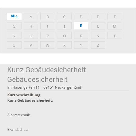
Alle
A
B
C
D
E
F
K
G
H
I
J
L
M
N
O
P
Q
R
S
T
U
V
W
X
Y
Z
Kunz Gebäudesicherheit
Gebäudesicherheit
Im Hasengarten 11
69151
Neckargemünd
Kurzbeschreibung
Kunz Gebäudesicherheit
:
Alarmtechnik
Brandschutz