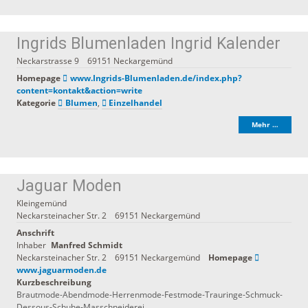
Ingrids Blumenladen Ingrid Kalender
Neckarstrasse 9
69151
Neckargemünd
Homepage
www.Ingrids-Blumenladen.de/index.php?
content=kontakt&action=write
Kategorie
Blumen
,
Einzelhandel
Mehr …
Jaguar Moden
Kleingemünd
Neckarsteinacher Str. 2
69151
Neckargemünd
Anschrift
Inhaber
Manfred
Schmidt
Neckarsteinacher Str. 2
69151
Neckargemünd
Homepage
www.jaguarmoden.de
Kurzbeschreibung
Brautmode-Abendmode-Herrenmode-Festmode-Trauringe-Schmuck-
Dessous-Schuhe-Masschneiderei