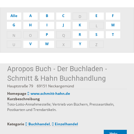
Alle
A
B
C
E
F
D
G
H
I
J
K
M
L
P
R
S
T
N
O
Q
V
W
Y
U
X
Z
Apropos Buch - Der Buchladen -
Schmitt & Hahn Buchhandlung
Hauptstraße 79
69151
Neckargemünd
Homepage
www.schmitt-hahn.de
Kurzbeschreibung
Toto-Lotto-Annahmestelle; Vertrieb von Büchern, Presseartikeln,
Postkarten und Trendartikeln.
Kategorie
Buchhandel
,
Einzelhandel
Mehr …