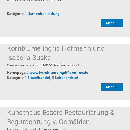
Kategorie
Damenbekleidung
Mehr …
Kornblume Ingrid Hofmann und
Isabella Suske
Wiesenbacherstr.36
69151
Neckargemünd
Homepage
www.kornblume-ngd@t-online.de
Kategorie
Einzelhandel
,
Lebensmittel
Mehr …
Kunsthaus Essers Restaurierung &
Begutachtung v. Gemälden
Hauptstr. 14
69151
Neckargemünd