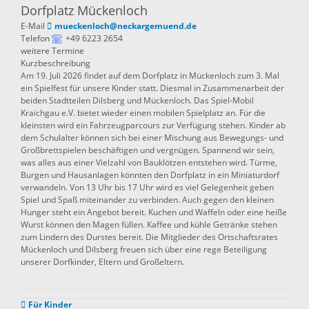
Dorfplatz Mückenloch
E-Mail
mueckenloch@neckargemuend.de
Telefon
+49 6223 2654
weitere Termine
Kurzbeschreibung
Am 19. Juli 2026 findet auf dem Dorfplatz in Mückenloch zum 3. Mal
ein Spielfest für unsere Kinder statt. Diesmal in Zusammenarbeit der
beiden Stadtteilen Dilsberg und Mückenloch. Das Spiel-Mobil
Kraichgau e.V. bietet wieder einen mobilen Spielplatz an. Für die
kleinsten wird ein Fahrzeugparcours zur Verfügung stehen. Kinder ab
dem Schulalter können sich bei einer Mischung aus Bewegungs- und
Großbrettspielen beschäftigen und vergnügen. Spannend wir sein,
was alles aus einer Vielzahl von Bauklötzen entstehen wird. Türme,
Burgen und Hausanlagen könnten den Dorfplatz in ein Miniaturdorf
verwandeln. Von 13 Uhr bis 17 Uhr wird es viel Gelegenheit geben
Spiel und Spaß miteinander zu verbinden. Auch gegen den kleinen
Hunger steht ein Angebot bereit. Kuchen und Waffeln oder eine heiße
Wurst können den Magen füllen. Kaffee und kühle Getränke stehen
zum Lindern des Durstes bereit. Die Mitglieder des Ortschaftsrates
Mückenloch und Dilsberg freuen sich über eine rege Beteiligung
unserer Dorfkinder, Eltern und Großeltern.
Für Kinder