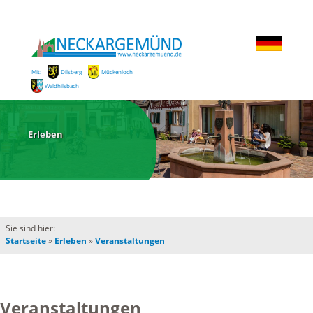
Mit:
Dilsberg
Mückenloch
Waldhilsbach
Erleben
Sie sind hier:
Startseite
»
Erleben
»
Veranstaltungen
Veranstaltungen