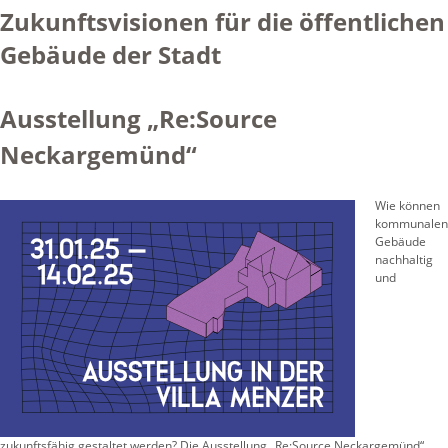
Zukunftsvisionen für die öffentlichen
Gebäude der Stadt
Ausstellung „Re:Source
Neckargemünd“
Wie können
kommunalen
Gebäude
nachhaltig
und
zukunftsfähig gestaltet werden? Die Ausstellung „Re:Source Neckargemünd“