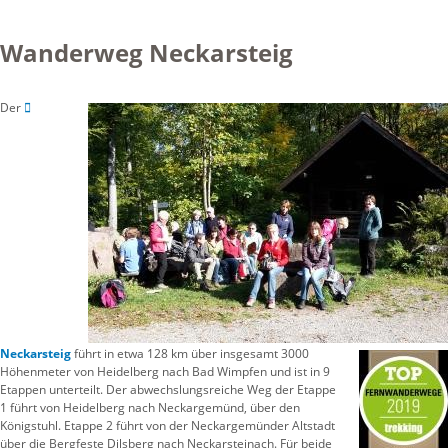
Wanderweg Neckarsteig
Der
Neckarsteig
führt in etwa 128 km über insgesamt 3000
Höhenmeter von Heidelberg nach Bad Wimpfen und ist in 9
Etappen unterteilt. Der abwechslungsreiche Weg der Etappe
1 führt von Heidelberg nach Neckargemünd, über den
Königstuhl. Etappe 2 führt von der Neckargemünder Altstadt
über die Bergfeste Dilsberg nach Neckarsteinach. Für beide