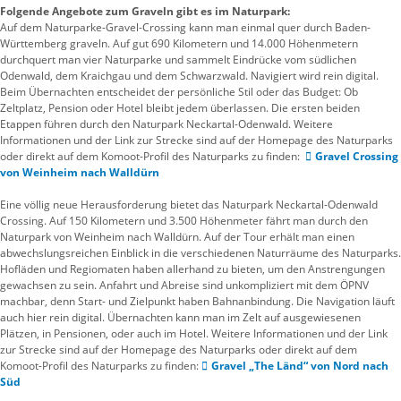
Folgende Angebote zum Graveln gibt es im Naturpark:
Auf dem Naturparke-Gravel-Crossing kann man einmal quer durch Baden-
Württemberg graveln. Auf gut 690 Kilometern und 14.000 Höhenmetern
durchquert man vier Naturparke und sammelt Eindrücke vom südlichen
Odenwald, dem Kraichgau und dem Schwarzwald. Navigiert wird rein digital.
Beim Übernachten entscheidet der persönliche Stil oder das Budget: Ob
Zeltplatz, Pension oder Hotel bleibt jedem überlassen. Die ersten beiden
Etappen führen durch den Naturpark Neckartal-Odenwald. Weitere
Informationen und der Link zur Strecke sind auf der Homepage des Naturparks
oder direkt auf dem Komoot-Profil des Naturparks zu finden:
Gravel Crossing
von Weinheim nach Walldürn
Eine völlig neue Herausforderung bietet das Naturpark Neckartal-Odenwald
Crossing. Auf 150 Kilometern und 3.500 Höhenmeter fährt man durch den
Naturpark von Weinheim nach Walldürn. Auf der Tour erhält man einen
abwechslungsreichen Einblick in die verschiedenen Naturräume des Naturparks.
Hofläden und Regiomaten haben allerhand zu bieten, um den Anstrengungen
gewachsen zu sein. Anfahrt und Abreise sind unkompliziert mit dem ÖPNV
machbar, denn Start- und Zielpunkt haben Bahnanbindung. Die Navigation läuft
auch hier rein digital. Übernachten kann man im Zelt auf ausgewiesenen
Plätzen, in Pensionen, oder auch im Hotel. Weitere Informationen und der Link
zur Strecke sind auf der Homepage des Naturparks oder direkt auf dem
Komoot-Profil des Naturparks zu finden:
Gravel „The Länd“ von Nord nach
Süd