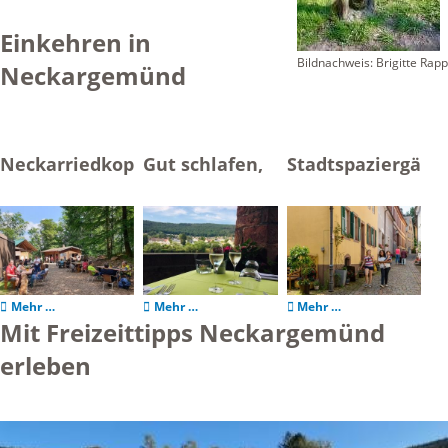
Einkehren in
Bildnachweis: Brigitte Rapp
Neckargemünd
Neckarriedkopfhütte
Gut schlafen,
Stadtspaziergäng
gut essen
Mehr …
Mehr …
Mehr …
Mit Freizeittipps Neckargemünd
erleben