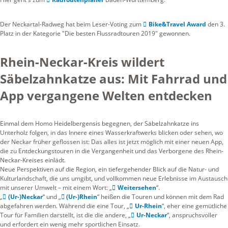
Der Neckartal-Radweg hat beim Leser-Voting zum
Bike&Travel Award
den 3.
Platz in der Kategorie "Die besten Flussradtouren 2019" gewonnen.
Rhein-Neckar-Kreis wildert
Säbelzahnkatze aus: Mit Fahrrad und
App vergangene Welten entdecken
Einmal dem Homo Heidelbergensis begegnen, der Säbelzahnkatze ins
Unterholz folgen, in das Innere eines Wasserkraftwerks blicken oder sehen, wo
der Neckar früher geflossen ist: Das alles ist jetzt möglich mit einer neuen App,
die zu Entdeckungstouren in die Vergangenheit und das Verborgene des Rhein-
Neckar-Kreises einlädt.
Neue Perspektiven auf die Region, ein tiefergehender Blick auf die Natur- und
Kulturlandschaft, die uns umgibt, und vollkommen neue Erlebnisse im Austausch
mit unserer Umwelt – mit einem Wort: „
Weitersehen
“.
„
(Ur-)Neckar
“ und „
(Ur-)Rhein
“ heißen die Touren und können mit dem Rad
abgefahren werden. Während die eine Tour, „
Ur-Rhein
“, eher eine gemütliche
Tour für Familien darstellt, ist die die andere, „
Ur-Neckar
“, anspruchsvoller
und erfordert ein wenig mehr sportlichen Einsatz.