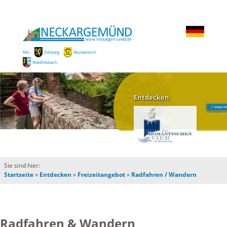
Mit:
Dilsberg
Mückenloch
Waldhilsbach
Entdecken
Unsere To
mit Gastgeberver
Sie sind hier:
Startseite
»
Entdecken
»
Freizeitangebot
»
Radfahren / Wandern
Radfahren & Wandern