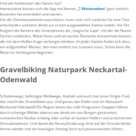
Und wie funktioniert das Ganze nun?
Interessierte können sich die App mit Namen „
Weitersehen
“ ganz einfach
kostenlos herunterladen und starten.
Um die Zeitreisestationen auszulösen, muss man sich zunächst für eine Tour
entscheiden und kann direkt zur ersten ausgewählten Station radeln. Vor Ort
fungiert die Kamera des Smartphones als „magische Lupe“, mit der die Nutzer
Sachen entdecken, Rätsel lösen und versteckte Elemente einsammeln können,
die mit dem bloßen Auge verborgen bleiben. An jeder Station findet sich dazu
ein aufgestellter Marker, den man einfach nur scannen muss. Schon kann die
Reise ins Verborgene beginnen.
Gravelbiking Naturpark Neckartal-
Odenwald
Schotterwege, befestigte Waldwege, Asphalt und auch mal einen Single-Trail,
das macht das Gravelbiken aus. Und genau das findet man im Naturpark
Neckartal-Odenwald! Die Region bietet das volle Programm: Etappen führen
durch schattige Wälder ebenso wie direkt am von Burgen gesäumten,
romantischen Neckar entlang oder vorbei an bunten Feldern und artenreichen
Streuobstwiesen. Und damit die Herausforderung nicht auf der Strecke bleibt:
Immer wieder mal ein knackiger Anstieg hoch auf panoramasatte Höhen.