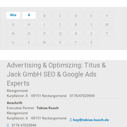
Alle
A
B
C
D
E
F
G
H
I
J
K
L
M
N
O
P
Q
R
S
T
U
V
W
X
Y
Z
Advertising & Optimizing: Titus &
Jack GmbH SEO & Google Ads
Experts
Kleingemünd
Kurpfalzstr. 6
69151
Neckargemünd
0176/47029949
Anschrift
Executive Partner
Tobias
Kusch
Kleingemünd
Kurpfalzstr. 6
69151
Neckargemünd
hey@tobias-kusch.de
0176 47029949