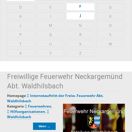
F
D
E
G
J
H
I
K
L
M
N
O
P
Q
R
S
T
U
V
W
X
Y
Z
Freiwillige Feuerwehr Neckargemünd
Abt. Waldhilsbach
Homepage
Internetauftritt der Freiw. Feuerwehr Abt.
Waldhilsbach
Kategorie
Feuerwehren
,
Hilfsorganisationen
,
Waldhilsbach
Mehr …