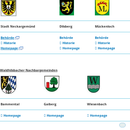
Stadt Neckargemünd
Dilsberg
Mückenloch
Behörde
Behörde
Behörde
Historie
Historie
Historie
Homepage
Homepage
Homepage
Waldhilsbacher Nachbargemeinden
Bammental
Gaiberg
Wiesenbach
Homepage
Homepage
Homepage