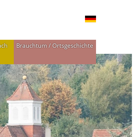
ach
Brauchtum / Ortsgeschichte
n
Ortsgeschichte
Historie in Bildern
Historie in Zahlen
Ortswappen