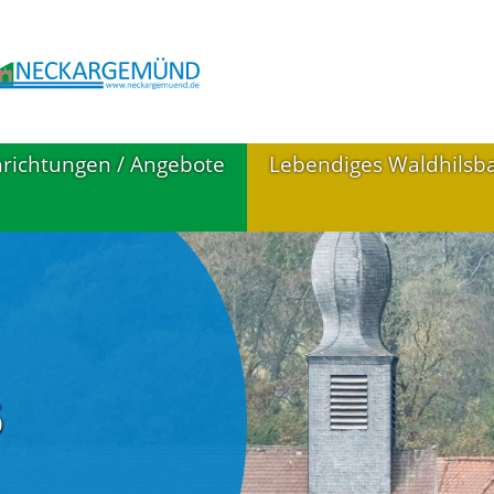
nrichtungen / Angebote
Lebendiges Waldhilsb
ildung
Aktuelle Impressione
irchen in
Nahversorgung
aldhilsbach
6
Gastronomie
euerwehr
Im Freien