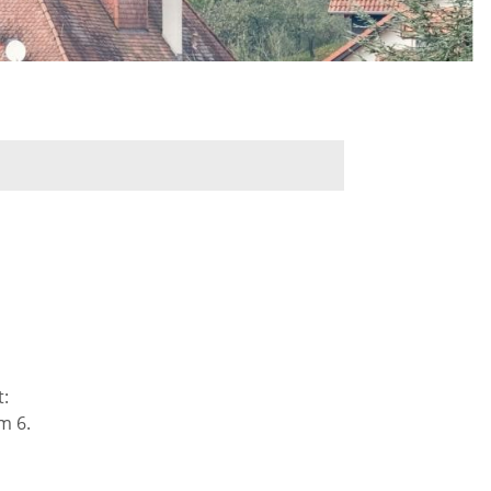
n
Romeno
Traditionelles
Kerwe
700. Jahre - Feier und
Umzug
t:
Weihnachtsmarkt
m 6.
r
Mundart