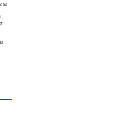
 das
ft
st
.
is