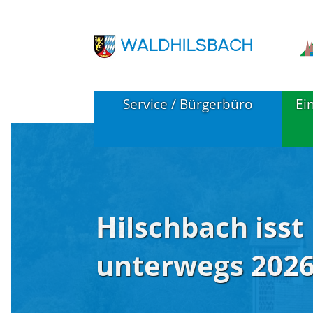
Service / Bürgerbüro
Ei
Pressemitteilungen
B
(Waldhilsbach)
Hilschbach isst
K
Örtliche Verwaltungsstelle
W
unterwegs 202
Service A-Z
Notruftafel
F