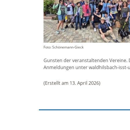
Ortschaftsrat Waldhilsbach
Tagesordnung
Foto: Schönemann-Gieck
Ortschaftsratssitzung
Waldhilsbach
Gunsten der veranstaltenden Vereine. D
Anmeldungen unter waldhilsbach-isst
Sitzungsprotokolle
(Erstellt am 13. April 2026)
Wahlen / Abstimmungen
Hochwasser und Starkregen