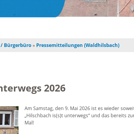
obilität
Radfahren / Wander
adfahren / Wandern
Sportgelände
 / Bürgerbüro
»
Pressemitteilungen (Waldhilsbach)
erkehrsanbindung
Minigolf in
itfahrbänke
Waldhilsbach
unterwegs 2026
ourist-Info
Spielplätze
Am Samstag, den 9. Mai 2026 ist es wieder sowei
nteraktive Ortskarte
Ausflugstipps
„Hilschbach is(s)t unterwegs“ und das bereits zu
Mal!
RNK Sport-Wegweise