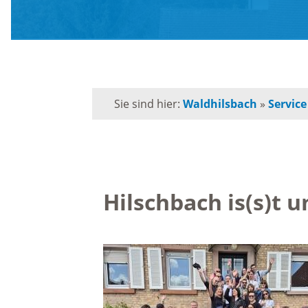
Mängelmelder
M
Bürgerservice
R
Sie sind hier:
Waldhilsbach
»
Service
Formulare
V
Lebenslagen
M
Hilschbach is(s)t 
Leistungen
T
Kommunalpolitik
I
Ortsvorsteherin