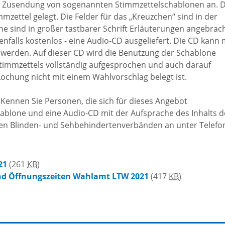
e Zusendung von sogenannten Stimmzettelschablonen an. D
Entwicklungsprogra
zettel gelegt. Die Felder für das „Kreuzchen“ sind in der
e sind in großer tastbarer Schrift Erläuterungen angebrach
Ländlicher Raum (ELR
falls kostenlos - eine Audio-CD ausgeliefert. Die CD kann 
 werden. Auf dieser CD wird die Benutzung der Schablone
Stimmzettels vollständig aufgesprochen und auch darauf
Lochung nicht mit einem Wahlvorschlag belegt ist.
 Kennen Sie Personen, die sich für dieses Angebot
hablone und eine Audio-CD mit der Aufsprache des Inhalts d
den Blinden- und Sehbehindertenverbänden an unter Telefo
21
(261
KB
)
nd Öffnungszeiten Wahlamt LTW 2021
(417
KB
)