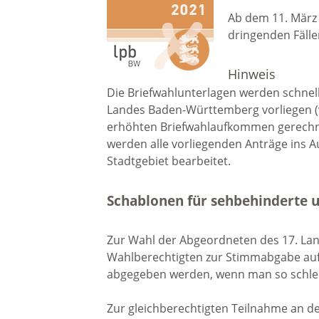
Ab dem 11. März 
dringenden Fäll
Ortschaftsrat Waldhilsbach
Hinweis
Die Briefwahlunterlagen werden schnell
Tagesordnung
Landes Baden-Württemberg vorliegen (v
Ortschaftsratssitzung
erhöhten Briefwahlaufkommen gerechnet
werden alle vorliegenden Anträge ins 
Waldhilsbach
Stadtgebiet bearbeitet.
Sitzungsprotokolle
Schablonen für sehbehinderte 
Zur Wahl der Abgeordneten des 17. La
Wahlen / Abstimmungen
Wahlberechtigten zur Stimmabgabe auf
abgegeben werden, wenn man so schlech
Hochwasser und Starkregen
Zur gleichberechtigten Teilnahme an de