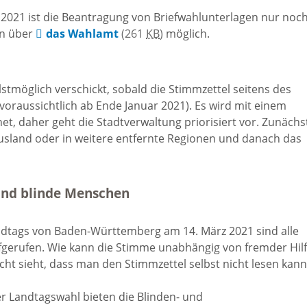
2021 ist die Beantragung von Briefwahlunterlagen nur noch
en über
das Wahlamt
(261
KB
)
möglich.
Veranstaltungen
stmöglich verschickt, sobald die Stimmzettel seitens des
Waldhilsbacher
oraussichtlich ab Ende Januar 2021). Es wird mit einem
Vereine
, daher geht die Stadtverwaltung priorisiert vor. Zunächs
Ausland oder in weitere entfernte Regionen und danach das
Gewerbetreibende
und blinde Menschen
Selbsteintrag
ndtags von Baden-Württemberg am 14. März 2021 sind alle
gerufen. Wie kann die Stimme unabhängig von fremder Hil
Wohnen in
t sieht, dass man den Stimmzettel selbst nicht lesen kann
Waldhilsbach
r Landtagswahl bieten die Blinden- und