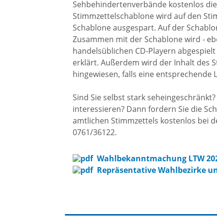
Sehbehindertenverbände kostenlos di
Hochwassermanagement
Stimmzettelschablone wird auf den Stimm
Schablone ausgespart. Auf der Schablon
Zusammen mit der Schablone wird - eben
Starkregenrisikomanagement
handelsüblichen CD-Playern abgespielt
erklärt. Außerdem wird der Inhalt des 
hingewiesen, falls eine entsprechende 
Hochwasserschutz
Sind Sie selbst stark seheingeschränkt?
Waldhilsbach
interessieren? Dann fordern Sie die Sc
amtlichen Stimmzettels kostenlos bei 
0761/36122.
Wahlbekanntmachung LTW 20
Repräsentative Wahlbezirke u