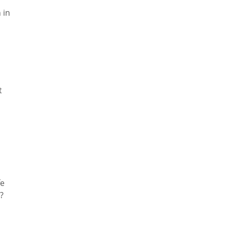
 in
t
fe
?