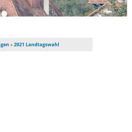
n
Romeno
Traditionelles
ngen
»
2021 Landtagswahl
Kerwe
700. Jahre - Feier und
Umzug
Weihnachtsmarkt
r
Mundart