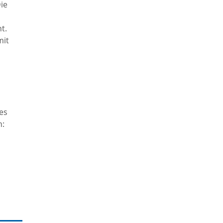
ie
mm
t.
)
mit
es
n: