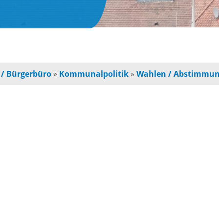
obilität
Radfahren / Wander
adfahren / Wandern
Sportgelände
 / Bürgerbüro
»
Kommunalpolitik
»
Wahlen / Abstimmu
erkehrsanbindung
Minigolf in
itfahrbänke
Waldhilsbach
1
ourist-Info
Spielplätze
nteraktive Ortskarte
Ausflugstipps
RNK Sport-Wegweise