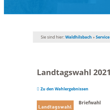
Mängelmelder
M
Bürgerservice
R
Sie sind hier:
Waldhilsbach
»
Service
Formulare
V
Lebenslagen
M
Landtagswahl 202
Leistungen
T
Zu den Wahlergebnissen
Kommunalpolitik
I
Briefwahl
Ortsvorsteherin