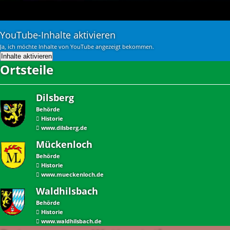
YouTube-Inhalte aktivieren
Ja, ich möchte Inhalte von YouTube angezeigt bekommen.
Inhalte aktivieren
Ortsteile
Dilsberg
Behörde
Historie
www.dilsberg.de
Mückenloch
Behörde
Historie
www.mueckenloch.de
Waldhilsbach
Behörde
Historie
www.waldhilsbach.de