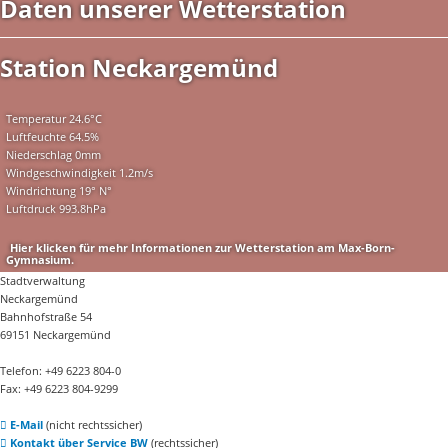
Daten unserer Wetterstation
Station Neckargemünd
Temperatur
24.6°C
Luftfeuchte
64.5%
Niederschlag
0mm
Windgeschwindigkeit
1.2m/s
Windrichtung
19° N°
Luftdruck
993.8hPa
Hier klicken für mehr Informationen zur Wetterstation am Max-Born-
Gymnasium.
Stadtverwaltung
Neckargemünd
Bahnhofstraße 54
69151 Neckargemünd
Telefon: +49 6223 804-0
Fax: +49 6223 804-9299
E-Mail
(nicht rechtssicher)
Kontakt über Service BW
(rechtssicher)