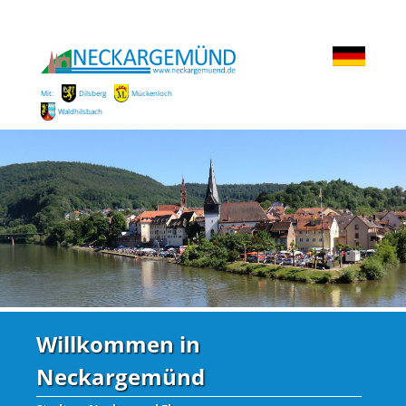
Mit:
Dilsberg
Mückenloch
Waldhilsbach
Willkommen in
Neckargemünd